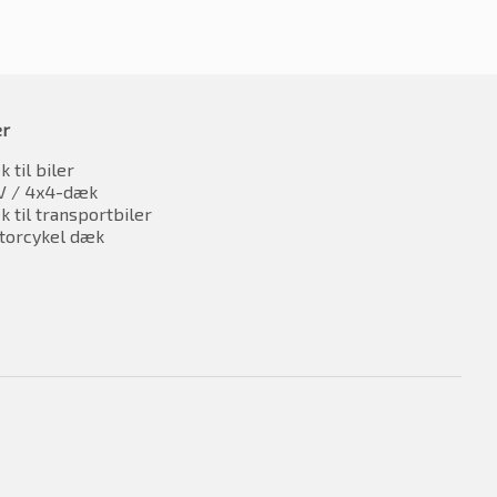
er
 til biler
V / 4x4-dæk
 til transportbiler
torcykel dæk