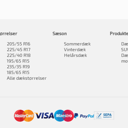
ørrelser
Sæson
Produkt
205/55 R16
Sommerdæk
Dæk
225/45 R17
Vinterdæk
SU
225/40 R18
Helårsdæk
Dæk
195/65 R15
mo
235/35 R19
185/65 R15
Alle dækstørrelser