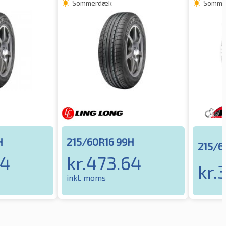
Sommerdæk
Somme
H
215/60R16 99H
215/6
64
kr.
473.64
kr.
inkl. moms