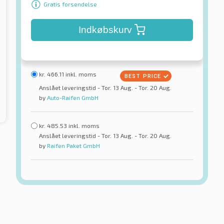
Gratis forsendelse
Indkøbskurv
kr.
466.11
inkl. moms
Anslået leveringstid - Tor. 13 Aug. - Tor. 20 Aug.
by
Auto-Raifen GmbH
kr.
485.53
inkl. moms
Anslået leveringstid - Tor. 13 Aug. - Tor. 20 Aug.
by
Raifen Paket GmbH
Rotalla
TL XL
Setula E-Race RH01 XL