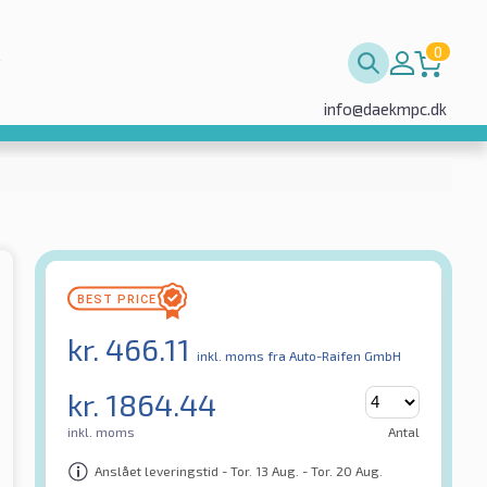
0
info@daekmpc.dk
kr.
466.11
inkl. moms
fra Auto-Raifen GmbH
kr.
1864.44
inkl. moms
Antal
Anslået leveringstid - Tor. 13 Aug. - Tor. 20 Aug.