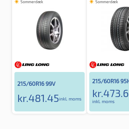
Sommerdæk
Sommerdæk
215/60R16 95
215/60R16 99V
kr.
473.
kr.
481.45
inkl. moms
inkl. moms