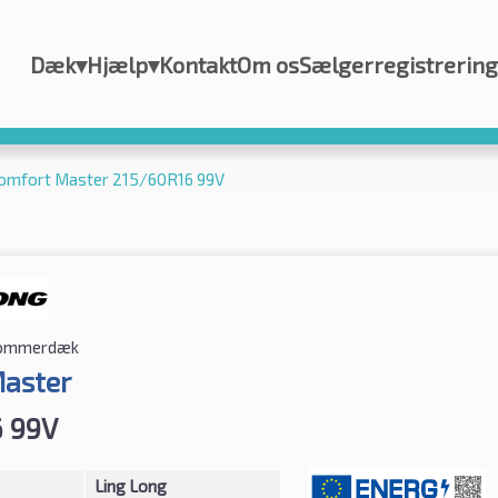
Dæk
▾
Hjælp
▾
Kontakt
Om os
Sælgerregistrering
Comfort Master 215/60R16 99V
ommerdæk
aster
 99V
Ling Long