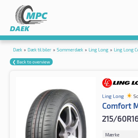
Dæk
»
Dæk til biler
»
Sommerdæk
»
Ling Long
»
Ling Long 
❮ Back to overview
Ling Long
S
Comfort M
215/60R16
Mærke