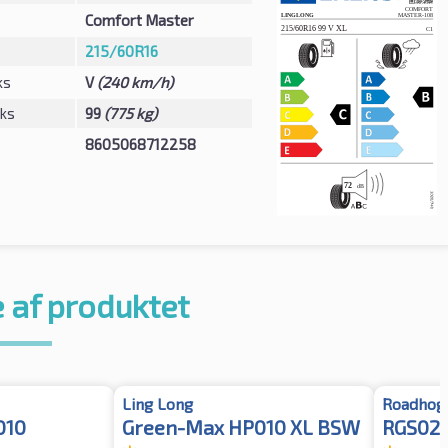
Comfort Master
215/60R16
ks
V
(240 km/h)
eks
99
(775 kg)
8605068712258
 af produktet
Ling Long
Roadhog
010
Green-Max HP010 XL BSW
RGS02 