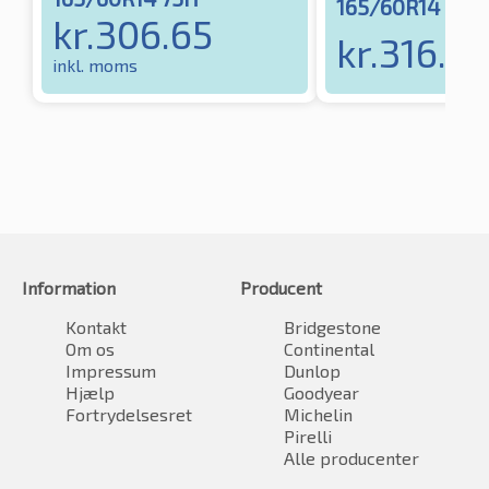
165/60R14 75H
kr.
306.65
kr.
316.75
inkl. moms
Information
Producent
Kontakt
Bridgestone
Om os
Continental
Impressum
Dunlop
Hjælp
Goodyear
Fortrydelsesret
Michelin
Pirelli
Alle producenter