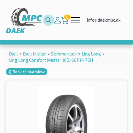
0
info@daekmpc.dk
Dæk
»
Dæk til biler
»
Sommerdæk
»
Ling Long
»
Ling Long Comfort Master 165/60R14 75H
❮ Back to overview