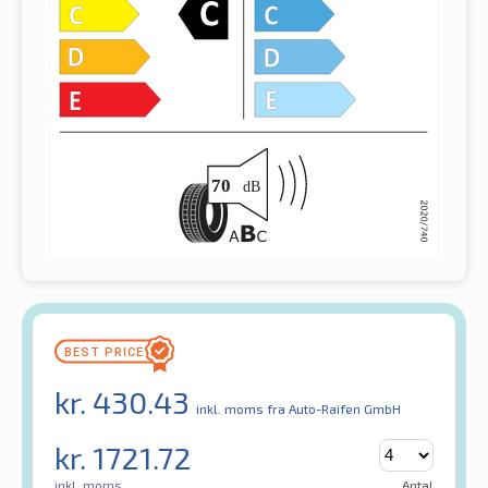
kr.
430.43
inkl. moms
fra Auto-Raifen GmbH
kr.
1721.72
inkl. moms
Antal