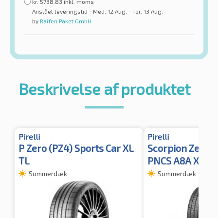
kr.
5738.83
inkl. moms
Anslået leveringstid - Med. 12 Aug. - Tor. 13 Aug.
by
Raifen Paket GmbH
Beskrivelse af produktet
Pirelli
Pirelli
P Zero (PZ4) Sports Car XL
Scorpion Zero A
TL
PNCS A8A XL n
Sommerdæk
Sommerdæk