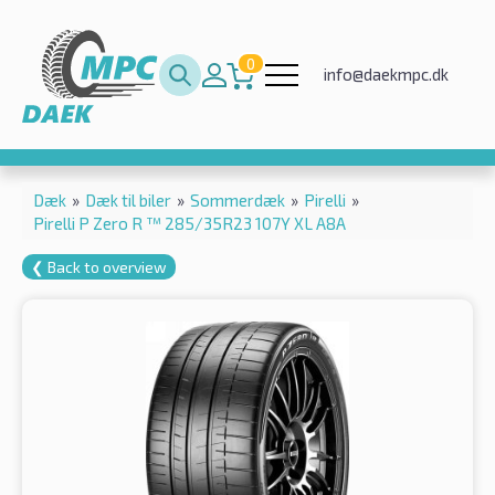
0
info@daekmpc.dk
Dæk
»
Dæk til biler
»
Sommerdæk
»
Pirelli
»
Pirelli P Zero R ™ 285/35R23 107Y XL A8A
❮ Back to overview