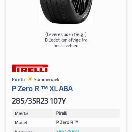
(
Leveres uden fælg!
)
Billedet kan afvige fra
beskrivelsen
Pirelli
Sommerdæk
P Zero R ™ XL A8A
285/35R23 107Y
Mærke
Pirelli
Model
P Zero R ™
Størrelse
285/35R23