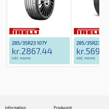
285/35R23 107Y
285/35R23 107
kr.
2867.44
kr.
5696.
inkl. moms
inkl. moms
Information
Producent