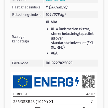
Hastighedsindeks
Y
(300 km/h)
Belastningsindeks
107
(975 kg)
XL A8A
XL
= Dæk med en ekstra,
større belastningkapacitet
Særlige
ud over
kendetegn
standarddækniveauet (EXL,
XL, RFD)
A8A
EAN-kode
8019227425079