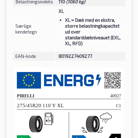
Belastningsindeks
110
(1060 kg)
XL
XL
= Dæk med en ekstra,
Særlige
større belastningkapacitet
kendetegn
ud over
standarddækniveauet (EXL,
XL, RFD)
EAN-kode
8019227409277