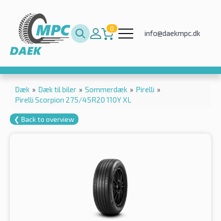
0
info@daekmpc.dk
Dæk
»
Dæk til biler
»
Sommerdæk
»
Pirelli
»
Pirelli Scorpion 275/45R20 110Y XL
❮ Back to overview