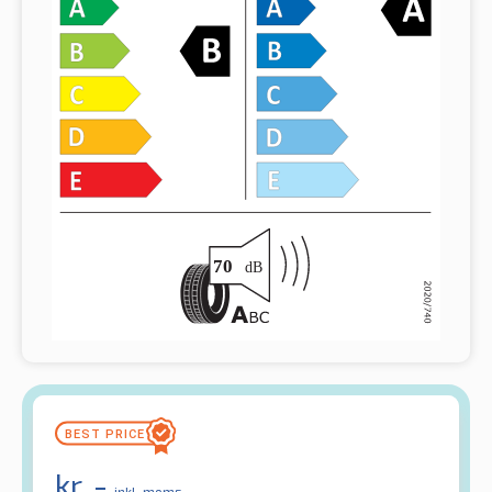
kr.
-
inkl. moms