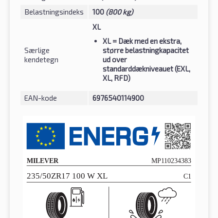
Belastningsindeks
100
(800 kg)
XL
XL
= Dæk med en ekstra,
Særlige
større belastningkapacitet
kendetegn
ud over
standarddækniveauet (EXL,
XL, RFD)
EAN-kode
6976540114900