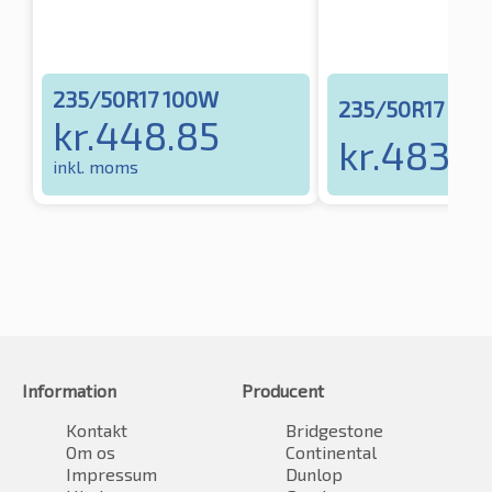
235/50R17 100W
235/50R17 10
kr.
448.85
kr.
483.1
inkl. moms
Information
Producent
Kontakt
Bridgestone
Om os
Continental
Impressum
Dunlop