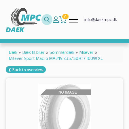
0
info@daekmpc.dk
Dæk
»
Dæk til biler
»
Sommerdæk
»
Milever
»
Milever Sport Macro MA349 235/50R17 100W XL
❮ Back to overview