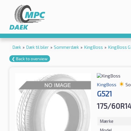
Dæk
»
Dæk til biler
»
Sommerdæk
»
KingBoss
»
KingBoss G
❮ Back to overview
KingBoss
So
G521
175/60R1
Mærke
Model