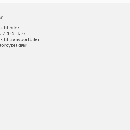
er
 til biler
V / 4x4-dæk
 til transportbiler
torcykel dæk