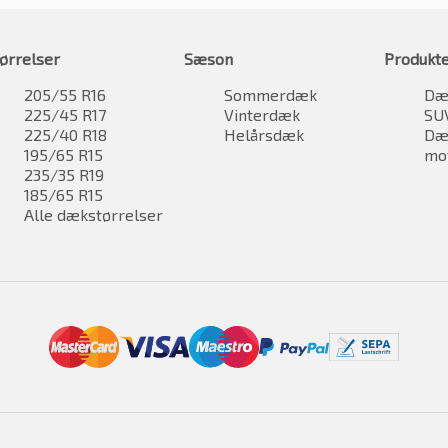
ørrelser
Sæson
Produkt
205/55 R16
Sommerdæk
Dæk
225/45 R17
Vinterdæk
SU
225/40 R18
Helårsdæk
Dæk
195/65 R15
mo
235/35 R19
185/65 R15
Alle dækstørrelser