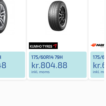
H
175/60R14 79H
175/6
48
kr.
804.88
kr.
inkl. moms
inkl. m