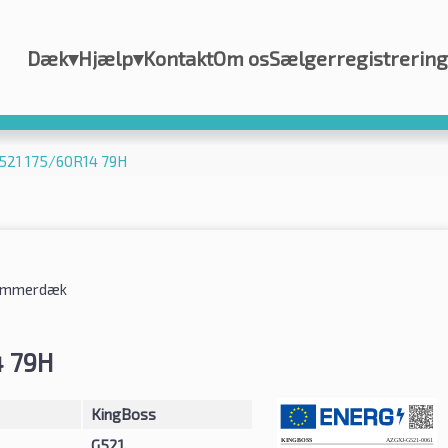
Dæk
▾
Hjælp
▾
Kontakt
Om os
Sælgerregistrering
521 175/60R14 79H
mmerdæk
4 79H
KingBoss
G521