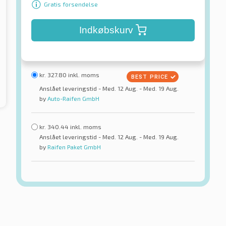
Gratis forsendelse
Indkøbskurv
kr.
327.80
inkl. moms
Anslået leveringstid - Med. 12 Aug. - Med. 19 Aug.
by
Auto-Raifen GmbH
kr.
340.44
inkl. moms
Anslået leveringstid - Med. 12 Aug. - Med. 19 Aug.
by
Raifen Paket GmbH
Tourador
 Eco 2 (K435)
X Wonder TH2
rdæk
Sommerdæk