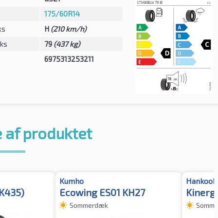
175/60R14
ks
H
(210 km/h)
eks
79
(437 kg)
6975313253211
 af produktet
Kumho
Hankook
(K435)
Ecowing ES01 KH27
Kinergy
Sommerdæk
Somme