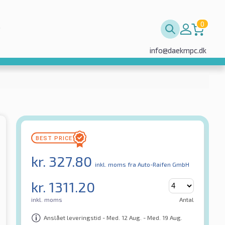
0
info@daekmpc.dk
kr.
327.80
inkl. moms
fra Auto-Raifen GmbH
kr.
1311.20
inkl. moms
Antal
Anslået leveringstid - Med. 12 Aug. - Med. 19 Aug.