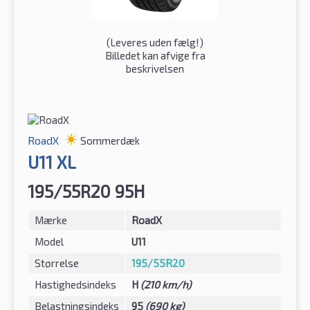
(
Leveres uden fælg!
)
Billedet kan afvige fra
beskrivelsen
RoadX
Sommerdæk
U11 XL
195/55R20 95H
Mærke
RoadX
Model
U11
Størrelse
195/55R20
Hastighedsindeks
H
(210 km/h)
Belastningsindeks
95
(690 kg)