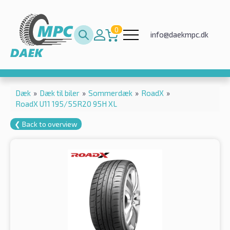
0
info@daekmpc.dk
Dæk
»
Dæk til biler
»
Sommerdæk
»
RoadX
»
RoadX U11 195/55R20 95H XL
❮ Back to overview