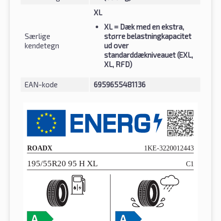
XL
XL
= Dæk med en ekstra,
Særlige
større belastningkapacitet
kendetegn
ud over
standarddækniveauet (EXL,
XL, RFD)
EAN-kode
6959655481136