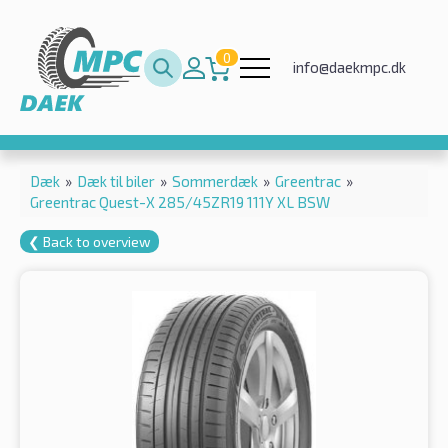
0
info@daekmpc.dk
Dæk
»
Dæk til biler
»
Sommerdæk
»
Greentrac
»
Greentrac Quest-X 285/45ZR19 111Y XL BSW
❮ Back to overview