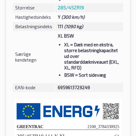
Størrelse
285/45ZR19
Hastighedsindeks
Y
(300 km/h)
Belastningsindeks
111
(1090 kg)
XL BSW
XL
= Dæk med en ekstra,
større belastningkapacitet
Særlige
ud over
kendetegn
standarddækniveauet (EXL,
XL, RFD)
BSW
= Sort sidevæg
EAN-kode
6959613729249