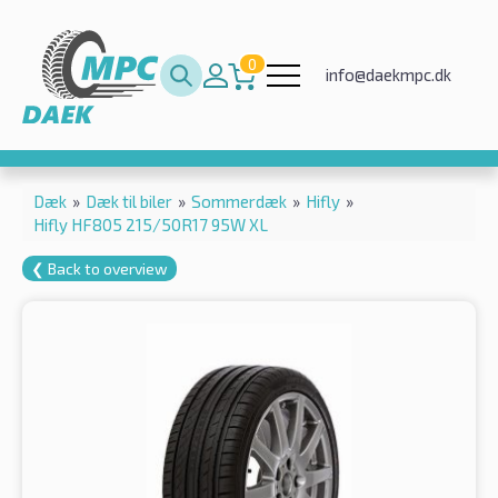
0
info@daekmpc.dk
Dæk
»
Dæk til biler
»
Sommerdæk
»
Hifly
»
Hifly HF805 215/50R17 95W XL
❮ Back to overview