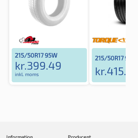
215/50R17 95W
215/50R17 95W
kr.
399.49
kr.
415.13
inkl. moms
Information
Producent