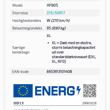
Model
HF805
Størrelse
215/50R17
Hastighedsindeks
W
(270 km/h)
Belastningsindeks
95
(690 kg)
XL
XL
= Dæk med en ekstra,
Særlige
større belastningkapacitet
kendetegn
ud over
standarddækniveauet (EXL,
XL, RFD)
EAN-kode
6953913101408