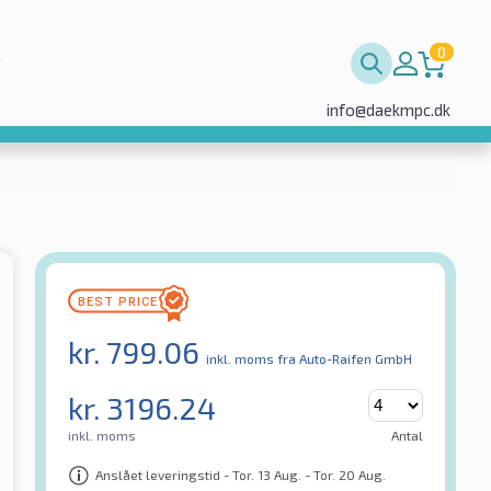
0
info@daekmpc.dk
kr.
799.06
inkl. moms
fra Auto-Raifen GmbH
kr.
3196.24
inkl. moms
Antal
Anslået leveringstid - Tor. 13 Aug. - Tor. 20 Aug.