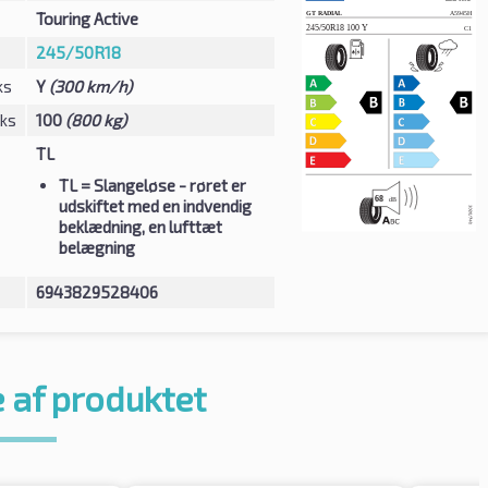
Touring Active
245/50R18
ks
Y
(300 km/h)
eks
100
(800 kg)
TL
TL
= Slangeløse - røret er
udskiftet med en indvendig
beklædning, en lufttæt
belægning
6943829528406
 af produktet