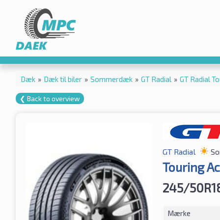
Dæk
»
Dæk til biler
»
Sommerdæk
»
GT Radial
»
GT Radial T
❮ Back to overview
GT Radial
So
Touring Ac
245/50R1
Mærke