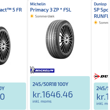
Michelin
Dunlop
act™ 5 FR
Primacy 3 ZP * FSL
SP Spo
RUNFL
Sommerdæk
Somme
245/50R18 100Y
0Y
245/5
kr.
1646.46
20
kr.
inkl. moms
inkl. m