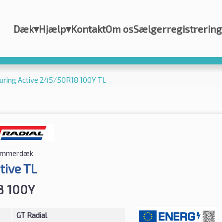
Dæk
▾
Hjælp
▾
Kontakt
Om os
Sælgerregistrering
ouring Active 245/50R18 100Y TL
mmerdæk
tive TL
8 100Y
GT Radial