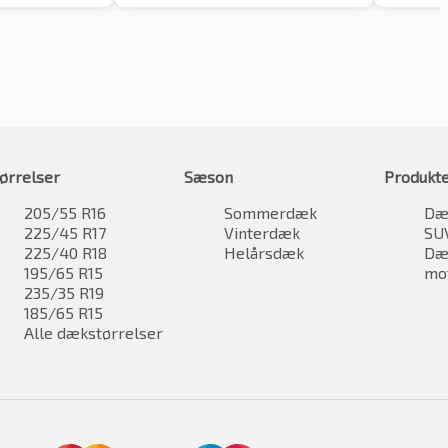
ørrelser
Sæson
Produkt
205/55 R16
Sommerdæk
Dæk
225/45 R17
Vinterdæk
SU
225/40 R18
Helårsdæk
Dæk
195/65 R15
mo
235/35 R19
185/65 R15
Alle dækstørrelser