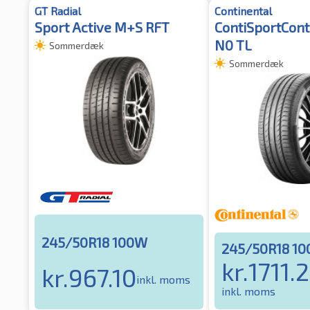
GT Radial
Continental
Sport Active M+S RFT
ContiSportCont
N0 TL
Sommerdæk
Sommerdæk
245/50R18 100W
245/50R18 10
kr.
1711.
kr.
967.10
inkl. moms
inkl. moms