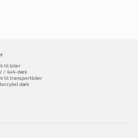
er
 til biler
V / 4x4-dæk
 til transportbiler
torcykel dæk