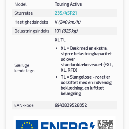
Model
Touring Active
Størrelse
235/45R21
Hastighedsindeks
V
(240 km/h)
Belastningsindeks
101
(825 kg)
XL TL
XL
= Dæk med en ekstra,
større belastningkapacitet
ud over
standarddækniveauet (EXL,
Særlige
XL, RFD)
kendetegn
TL
= Slangeløse - røret er
udskiftet med en indvendig
beklædning, en lufttæt
belægning
EAN-kode
6943829528352