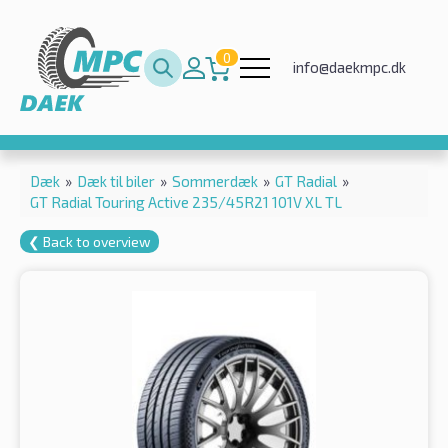
0
info@daekmpc.dk
Dæk
»
Dæk til biler
»
Sommerdæk
»
GT Radial
»
GT Radial Touring Active 235/45R21 101V XL TL
❮ Back to overview