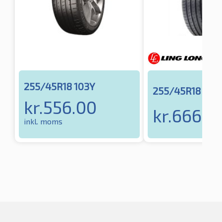
255/45R18 103Y
255/45R18 103
kr.
556.00
kr.
666.5
inkl. moms