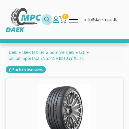
0
info@daekmpc.dk
Dæk
»
Dæk til biler
»
Sommerdæk
»
Giti
»
Giti Giti Sport S2 255/45R18 103Y XL TL
❮ Back to overview