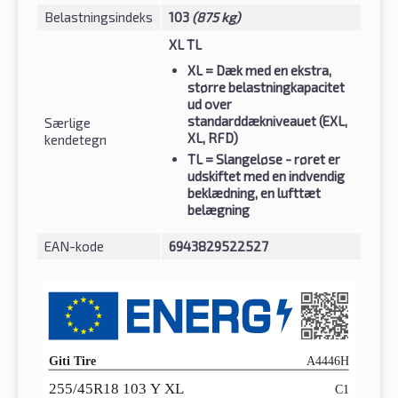
Belastningsindeks
103
(875 kg)
XL TL
XL
= Dæk med en ekstra,
større belastningkapacitet
ud over
standarddækniveauet (EXL,
Særlige
XL, RFD)
kendetegn
TL
= Slangeløse - røret er
udskiftet med en indvendig
beklædning, en lufttæt
belægning
EAN-kode
6943829522527