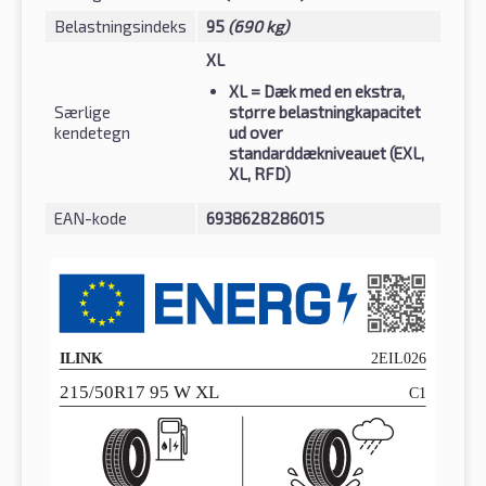
Belastningsindeks
95
(690 kg)
XL
XL
= Dæk med en ekstra,
Særlige
større belastningkapacitet
kendetegn
ud over
standarddækniveauet (EXL,
XL, RFD)
EAN-kode
6938628286015