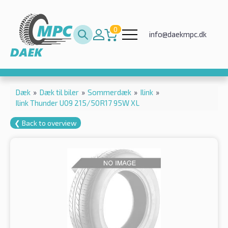
0
info@daekmpc.dk
Dæk
»
Dæk til biler
»
Sommerdæk
»
Ilink
»
Ilink Thunder U09 215/50R17 95W XL
❮ Back to overview