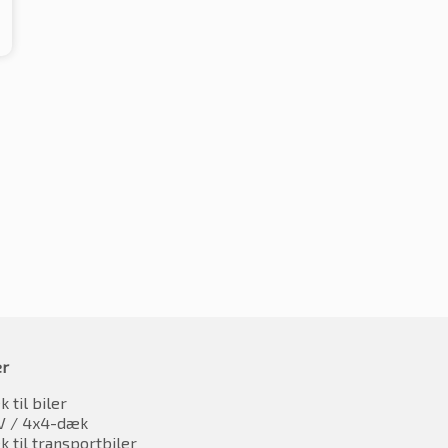
er
 til biler
V / 4x4-dæk
 til transportbiler