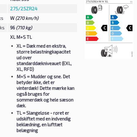
275/25ZR24
ks
W
(270 km/h)
eks
96
(710 kg)
XL M+S TL
XL
= Dæk med en ekstra,
større belastningkapacitet
ud over
standarddækniveauet (EXL,
XL, RFD)
M+S
= Mudder og sne. Det
betyder ikke, det er
vinterdæk! Dette mærke kan
også bruges for
sommerdæk og hele sæson
dæk.
TL
= Slangeløse - røret er
udskiftet med en indvendig
beklædning, en lufttæt
belægning