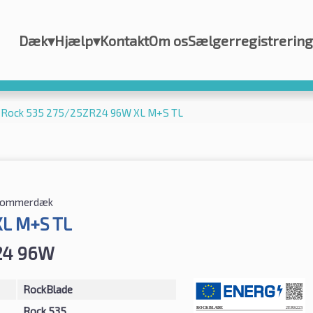
Dæk
▾
Hjælp
▾
Kontakt
Om os
Sælgerregistrering
 Rock 535 275/25ZR24 96W XL M+S TL
ommerdæk
XL M+S TL
24 96W
RockBlade
Rock 535