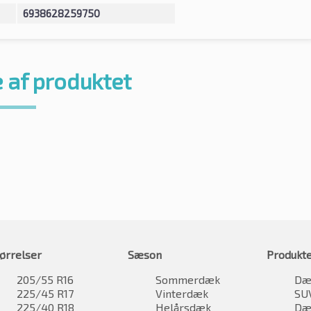
6938628259750
 af produktet
ørrelser
Sæson
Produkt
205/55 R16
Sommerdæk
Dæk
225/45 R17
Vinterdæk
SU
225/40 R18
Helårsdæk
Dæk