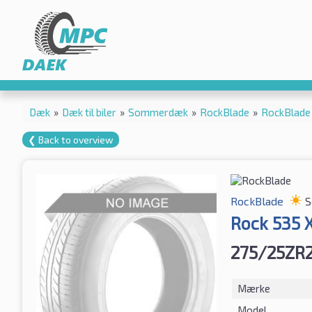
Dæk
»
Dæk til biler
»
Sommerdæk
»
RockBlade
»
RockBlade
❮ Back to overview
RockBlade
S
Rock 535 
275/25ZR
Mærke
Model