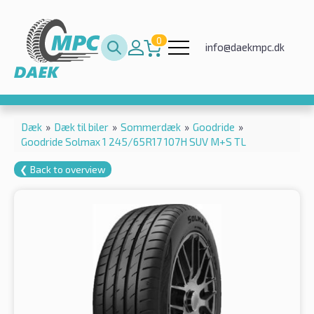
0
info@daekmpc.dk
Dæk
»
Dæk til biler
»
Sommerdæk
»
Goodride
»
Goodride Solmax 1 245/65R17 107H SUV M+S TL
❮ Back to overview