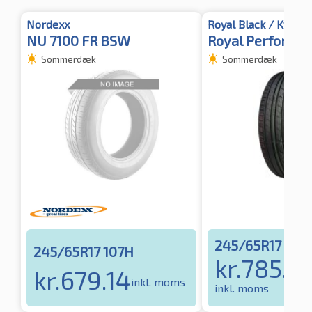
Nordexx
Royal Black / Kyoto
NU 7100 FR BSW
Royal Performa
Sommerdæk
Sommerdæk
245/65R17 107
245/65R17 107H
kr.
785.4
kr.
679.14
inkl. moms
inkl. moms