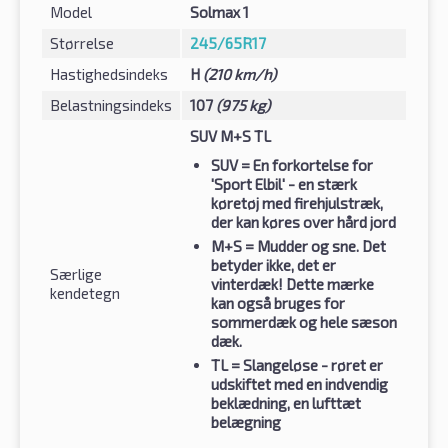
Model
Solmax 1
Størrelse
245/65R17
Hastighedsindeks
H
(210 km/h)
Belastningsindeks
107
(975 kg)
SUV M+S TL
SUV
= En forkortelse for
'Sport Elbil' - en stærk
køretøj med firehjulstræk,
der kan køres over hård jord
M+S
= Mudder og sne. Det
betyder ikke, det er
Særlige
vinterdæk! Dette mærke
kendetegn
kan også bruges for
sommerdæk og hele sæson
dæk.
TL
= Slangeløse - røret er
udskiftet med en indvendig
beklædning, en lufttæt
belægning