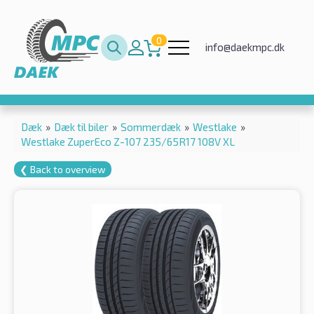
0
info@daekmpc.dk
Dæk
»
Dæk til biler
»
Sommerdæk
»
Westlake
»
Westlake ZuperEco Z-107 235/65R17 108V XL
❮ Back to overview