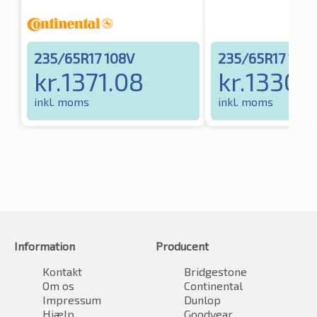
235/65R17 108V
235/65R17 108
kr.
1371.08
kr.
1330.1
inkl. moms
inkl. moms
Information
Producent
Kontakt
Bridgestone
Om os
Continental
Impressum
Dunlop
Hjælp
Goodyear