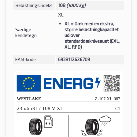
Belastningsindeks
108
(1000 kg)
XL
XL
= Dæk med en ekstra,
Særlige
større belastningkapacitet
kendetegn
ud over
standarddækniveauet (EXL,
XL, RFD)
EAN-kode
6938112626709