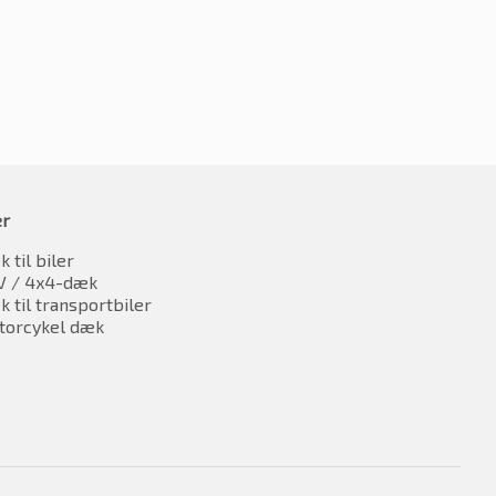
er
 til biler
V / 4x4-dæk
 til transportbiler
torcykel dæk