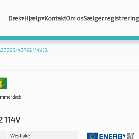
Dæk
▾
Hjælp
▾
Kontakt
Om os
Sælgerregistrering
A37 285/45R22 114V XL
ommerdæk
 114V
Westlake