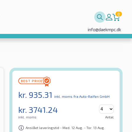
0
info@daekmpc.dk
kr.
935.31
inkl. moms
fra Auto-Raifen GmbH
kr.
3741.24
inkl. moms
Antal
Anslået leveringstid - Med. 12 Aug. - Tor. 13 Aug.