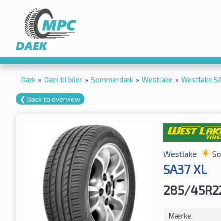
Dæk
»
Dæk til biler
»
Sommerdæk
»
Westlake
»
Westlake S
❮ Back to overview
Westlake
S
SA37 XL
285/45R22
Mærke