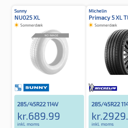
Sunny
Michelin
NU025 XL
Primacy 5 XL T
Sommerdæk
Sommerdæk
285/45R22 114V
285/45R22 11
kr.
689.99
kr.
2929.
inkl. moms
inkl. moms