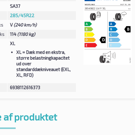
SA37
285/45R22
ks
V
(240 km/h)
eks
114
(1180 kg)
XL
XL
= Dæk med en ekstra,
større belastningkapacitet
ud over
standarddækniveauet (EXL,
XL, RFD)
6938112616373
 af produktet