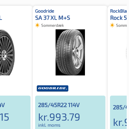
Goodride
RockBla
L
SA 37 XL M+S
Rock 5
Sommerdæk
Somme
4V
285/45R22 114V
285/4
15
kr.
993.79
kr.
inkl. moms