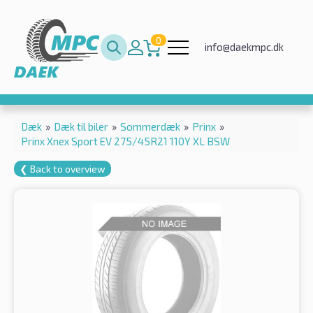
0
info@daekmpc.dk
Dæk
»
Dæk til biler
»
Sommerdæk
»
Prinx
»
Prinx Xnex Sport EV 275/45R21 110Y XL BSW
❮ Back to overview