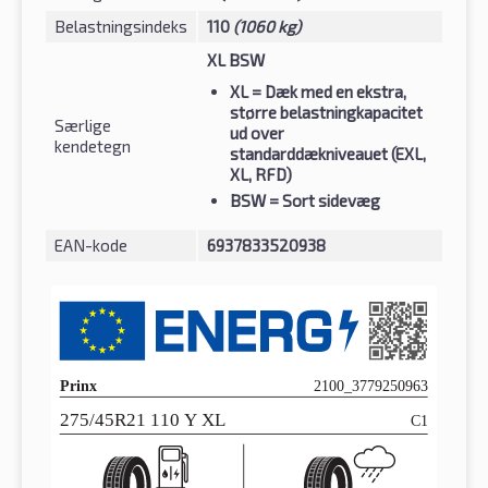
Belastningsindeks
110
(1060 kg)
XL BSW
XL
= Dæk med en ekstra,
større belastningkapacitet
Særlige
ud over
kendetegn
standarddækniveauet (EXL,
XL, RFD)
BSW
= Sort sidevæg
EAN-kode
6937833520938