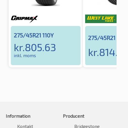
275/45R21 110Y
275/45R21 110Y
kr.
805.63
kr.
814.14
inkl. moms
Information
Producent
Kontakt
Bridgestone