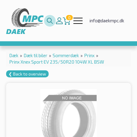
0
info@daekmpc.dk
Dæk
»
Dæk til biler
»
Sommerdæk
»
Prinx
»
Prinx Xnex Sport EV 235/50R20 104W XL BSW
❮ Back to overview