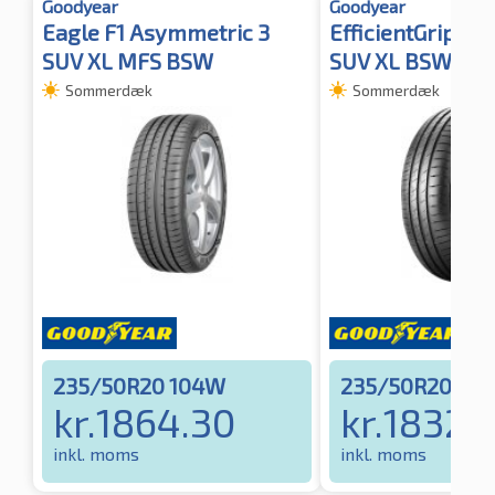
Goodyear
Goodyear
Eagle F1 Asymmetric 3
EfficientGrip P
SUV XL MFS BSW
SUV XL BSW
Sommerdæk
Sommerdæk
235/50R20 104W
235/50R20 10
kr.
1864.30
kr.
1832.
inkl. moms
inkl. moms