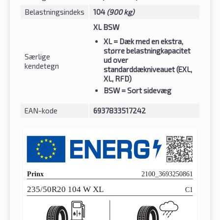
Belastningsindeks
104
(900 kg)
XL BSW
XL
= Dæk med en ekstra,
større belastningkapacitet
Særlige
ud over
kendetegn
standarddækniveauet (EXL,
XL, RFD)
BSW
= Sort sidevæg
EAN-kode
6937833517242