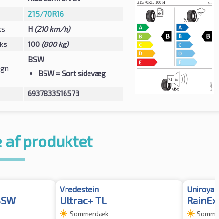
215/70R16
ks
H
(210 km/h)
eks
100
(800 kg)
BSW
egn
BSW
= Sort sidevæg
6937833516573
 af produktet
Vredestein
Uniroyal
 BSW
Ultrac+ TL
RainEx
Sommerdæk
Somme