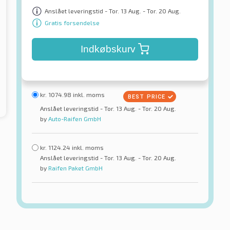
Anslået leveringstid - Tor. 13 Aug. - Tor. 20 Aug.
Gratis forsendelse
Indkøbskurv
kr.
1074.98
inkl. moms
Anslået leveringstid - Tor. 13 Aug. - Tor. 20 Aug.
by
Auto-Raifen GmbH
kr.
1124.24
inkl. moms
Anslået leveringstid - Tor. 13 Aug. - Tor. 20 Aug.
by
Raifen Paket GmbH
Viking
pert 5 BSW
ProTech NewGen TL EVC
rdæk
Sommerdæk