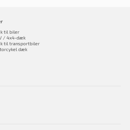
er
 til biler
V / 4x4-dæk
 til transportbiler
torcykel dæk