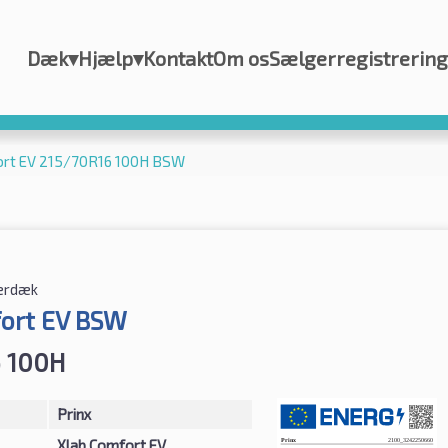
Dæk
▾
Hjælp
▾
Kontakt
Om os
Sælgerregistrering
fort EV 215/70R16 100H BSW
rdæk
ort EV BSW
 100H
Prinx
Xlab Comfort EV