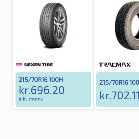
215/70R16 100H
215/70R16 10
kr.
696.20
kr.
702.1
inkl. moms