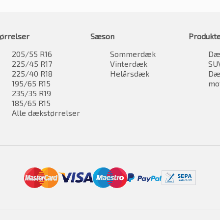
ørrelser
Sæson
Produkt
205/55 R16
Sommerdæk
Dæk
225/45 R17
Vinterdæk
SU
225/40 R18
Helårsdæk
Dæk
195/65 R15
mo
235/35 R19
185/65 R15
Alle dækstørrelser