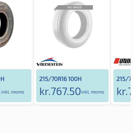
0H
215/70R16 100H
215/7
1
kr.
767.50
kr.
inkl. moms
inkl. moms