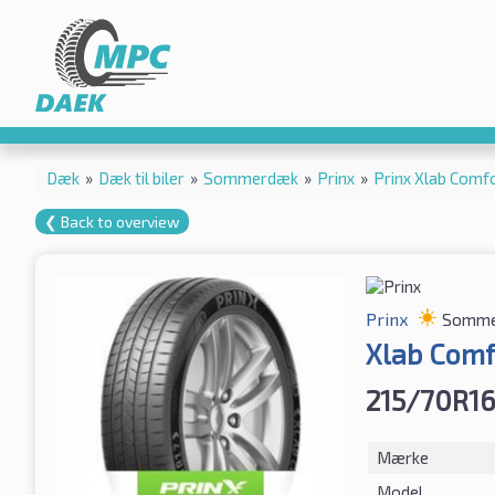
Dæk
»
Dæk til biler
»
Sommerdæk
»
Prinx
»
Prinx Xlab Com
❮ Back to overview
Prinx
Somme
Xlab Comf
215/70R16
Mærke
Model