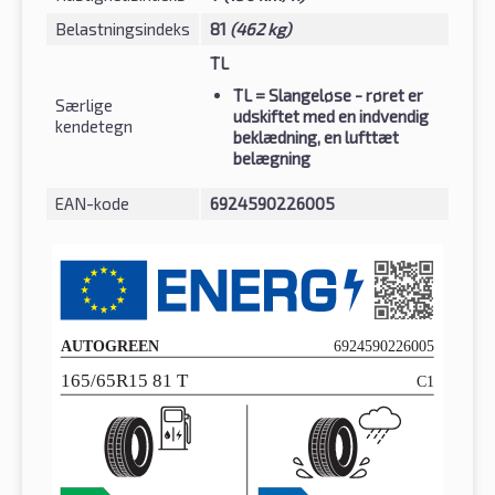
Belastningsindeks
81
(462 kg)
TL
TL
= Slangeløse - røret er
Særlige
udskiftet med en indvendig
kendetegn
beklædning, en lufttæt
belægning
EAN-kode
6924590226005