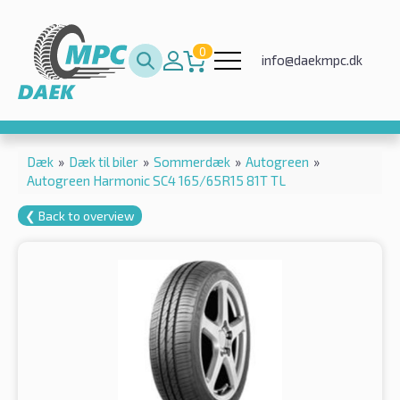
0
info@daekmpc.dk
Dæk
»
Dæk til biler
»
Sommerdæk
»
Autogreen
»
Autogreen Harmonic SC4 165/65R15 81T TL
❮ Back to overview