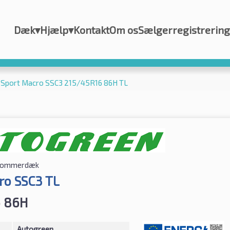
Dæk
▾
Hjælp
▾
Kontakt
Om os
Sælgerregistrering
 Sport Macro SSC3 215/45R16 86H TL
ommerdæk
ro SSC3 TL
6 86H
Autogreen