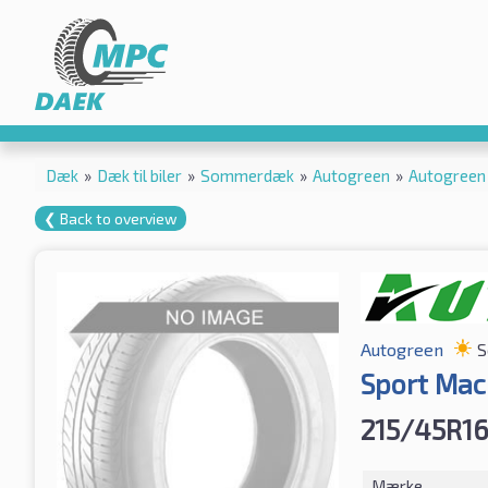
Dæk
»
Dæk til biler
»
Sommerdæk
»
Autogreen
»
Autogreen
❮ Back to overview
Autogreen
S
Sport Mac
215/45R1
Mærke