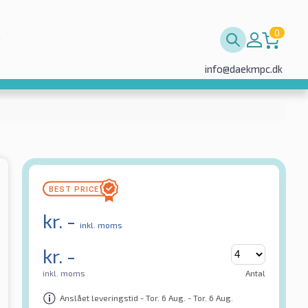
0
info@daekmpc.dk
kr.
-
inkl. moms
kr.
-
inkl. moms
Antal
Anslået leveringstid - Tor. 6 Aug. - Tor. 6 Aug.