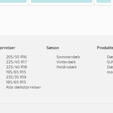
ørrelser
Sæson
Produkt
205/55 R16
Sommerdæk
Dæk
225/45 R17
Vinterdæk
SU
225/40 R18
Helårsdæk
Dæk
195/65 R15
mo
235/35 R19
185/65 R15
Alle dækstørrelser