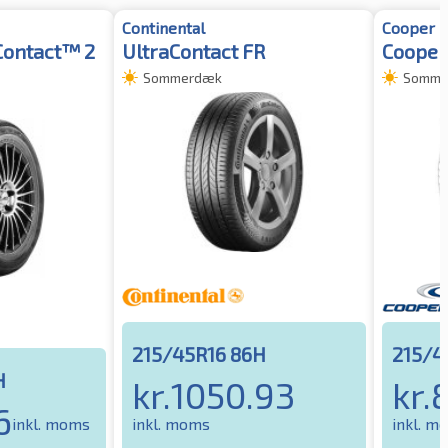
Continental
Cooper
ontact™ 2
UltraContact FR
Cooper
Sommerdæk
Somme
215/45R16 86H
215/4
H
kr.
1050.93
kr.
6
inkl. moms
inkl. moms
inkl. m