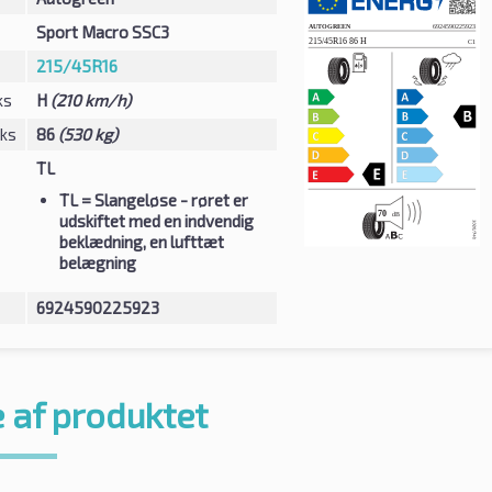
Sport Macro SSC3
215/45R16
ks
H
(210 km/h)
eks
86
(530 kg)
TL
TL
= Slangeløse - røret er
udskiftet med en indvendig
beklædning, en lufttæt
belægning
6924590225923
 af produktet