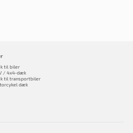
er
 til biler
V / 4x4-dæk
 til transportbiler
torcykel dæk