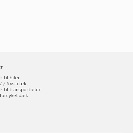
oms
inkl. moms
er
 til biler
V / 4x4-dæk
 til transportbiler
torcykel dæk