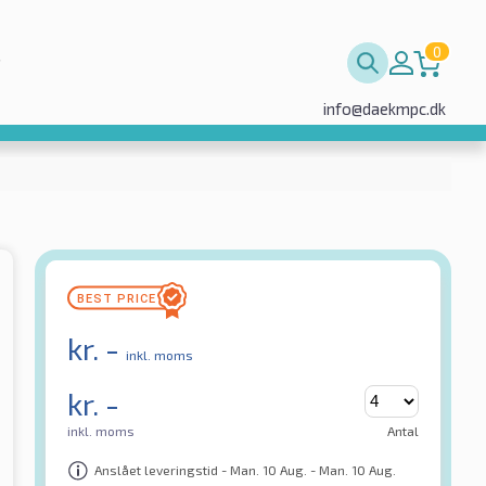
0
info@daekmpc.dk
kr.
-
inkl. moms
kr.
-
inkl. moms
Antal
Anslået leveringstid - Man. 10 Aug. - Man. 10 Aug.