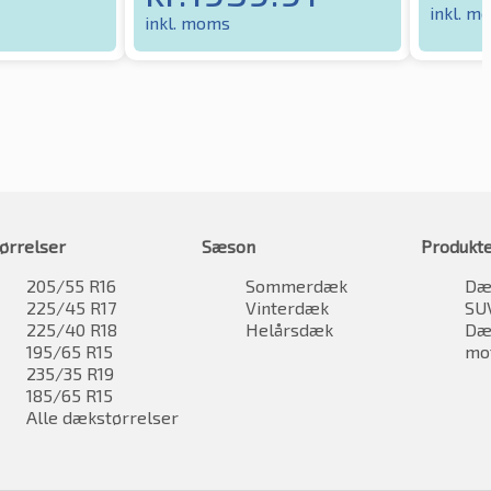
inkl. m
inkl. moms
ørrelser
Sæson
Produkt
205/55 R16
Sommerdæk
Dæk
225/45 R17
Vinterdæk
SU
225/40 R18
Helårsdæk
Dæk
195/65 R15
mo
235/35 R19
185/65 R15
Alle dækstørrelser