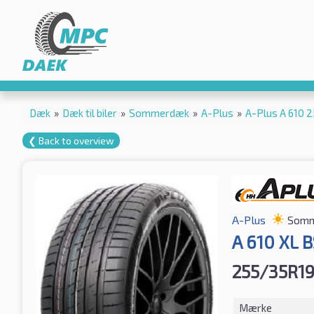
Dæk
»
Dæk til biler
»
Sommerdæk
»
A-Plus
»
A-Plus A 610 
❮ Back to overview
A-Plus
Somm
A 610 XL 
255/35R19
Mærke