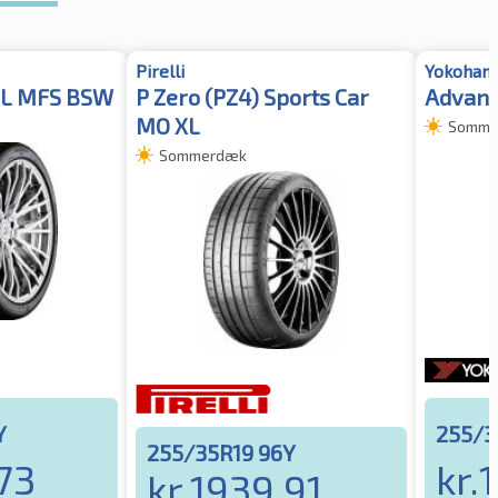
Pirelli
Yokoham
XL MFS BSW
P Zero (PZ4) Sports Car
Advan 
MO XL
Somme
Sommerdæk
Y
255/3
255/35R19 96Y
73
kr.
1
kr.
1939.91