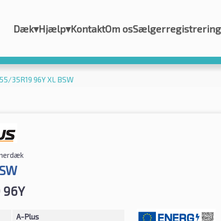
Dæk
▾
Hjælp
▾
Kontakt
Om os
Sælgerregistrering
255/35R19 96Y XL BSW
erdæk
BSW
 96Y
A-Plus