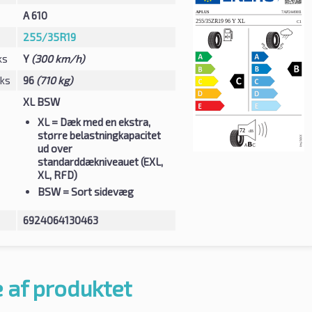
A 610
255/35R19
ks
Y
(300 km/h)
eks
96
(710 kg)
XL BSW
XL
= Dæk med en ekstra,
større belastningkapacitet
ud over
standarddækniveauet (EXL,
XL, RFD)
BSW
= Sort sidevæg
6924064130463
 af produktet