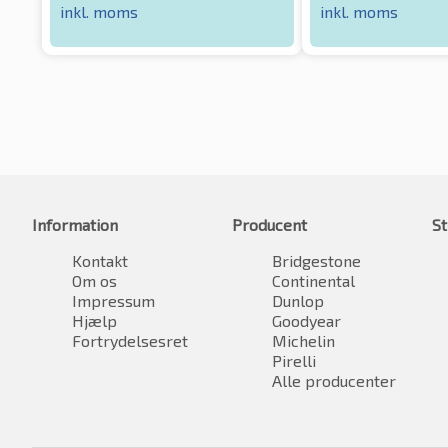
inkl. moms
inkl. moms
Information
Producent
St
Kontakt
Bridgestone
Om os
Continental
Impressum
Dunlop
Hjælp
Goodyear
Fortrydelsesret
Michelin
Pirelli
Alle producenter