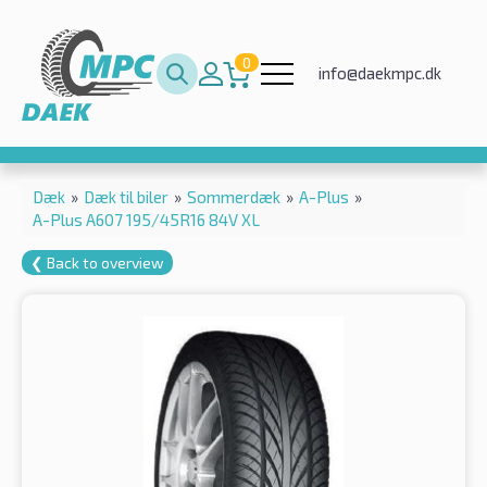
0
info@daekmpc.dk
Dæk
»
Dæk til biler
»
Sommerdæk
»
A-Plus
»
A-Plus A607 195/45R16 84V XL
❮ Back to overview