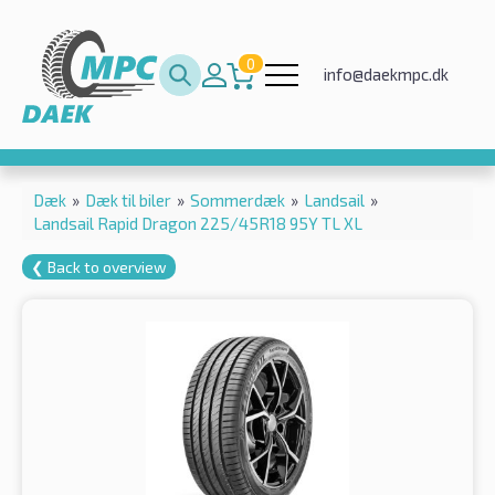
0
info@daekmpc.dk
Dæk
»
Dæk til biler
»
Sommerdæk
»
Landsail
»
Landsail Rapid Dragon 225/45R18 95Y TL XL
❮ Back to overview