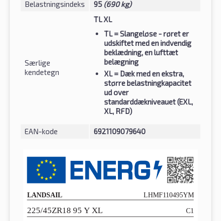
Belastningsindeks
95
(690 kg)
TL XL
TL
= Slangeløse - røret er
udskiftet med en indvendig
beklædning, en lufttæt
belægning
Særlige
kendetegn
XL
= Dæk med en ekstra,
større belastningkapacitet
ud over
standarddækniveauet (EXL,
XL, RFD)
EAN-kode
6921109079640