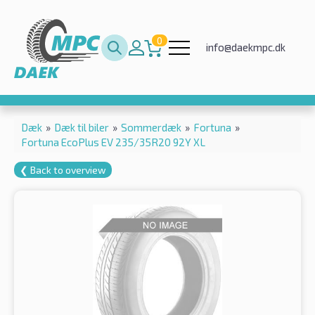
0
info@daekmpc.dk
Dæk
»
Dæk til biler
»
Sommerdæk
»
Fortuna
»
Fortuna EcoPlus EV 235/35R20 92Y XL
❮ Back to overview