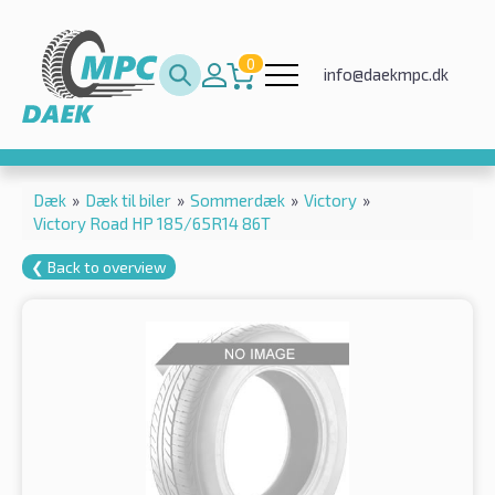
0
info@daekmpc.dk
Dæk
»
Dæk til biler
»
Sommerdæk
»
Victory
»
Victory Road HP 185/65R14 86T
❮ Back to overview