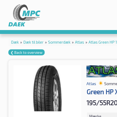
Dæk
»
Dæk til biler
»
Sommerdæk
»
Atlas
»
Atlas Green HP
❮ Back to overview
Atlas
Somme
Green HP 
195/55R20
Mærke