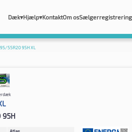
Dæk
▾
Hjælp
▾
Kontakt
Om os
Sælgerregistrering
 195/55R20 95H XL
rdæk
XL
 95H
Atlas