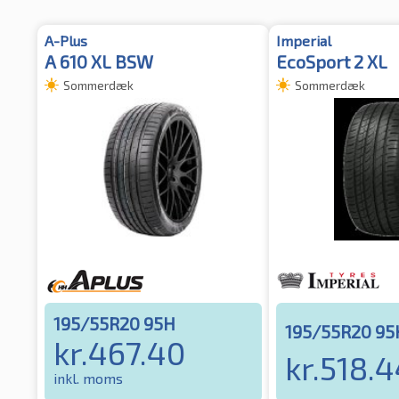
A-Plus
Imperial
A 610 XL BSW
EcoSport 2 XL
Sommerdæk
Sommerdæk
195/55R20 95H
195/55R20 95
kr.
467.40
kr.
518.4
inkl. moms