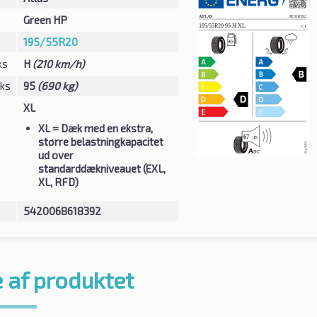
Green HP
195/55R20
ks
H
(210 km/h)
eks
95
(690 kg)
XL
XL
= Dæk med en ekstra,
større belastningkapacitet
ud over
standarddækniveauet (EXL,
XL, RFD)
5420068618392
 af produktet