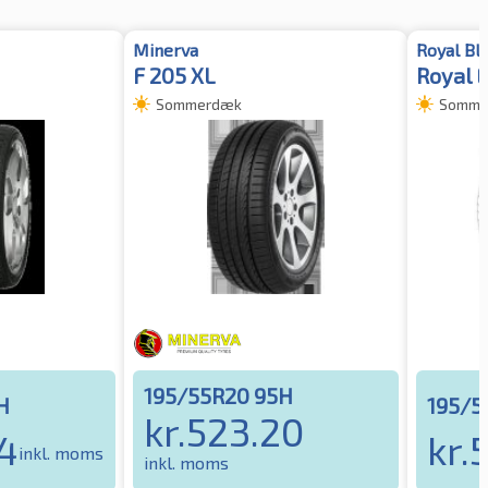
Minerva
Royal Bl
F 205 XL
Royal E
Sommerdæk
Somme
195/55R20 95H
H
195/5
kr.
523.20
4
kr.
5
inkl. moms
inkl. moms