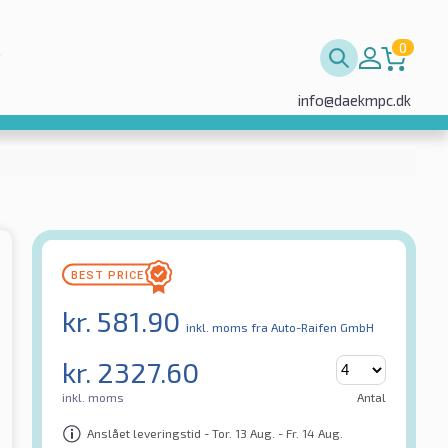
0
info@daekmpc.dk
kr.
581.90
inkl. moms
fra Auto-Raifen GmbH
kr.
2327.60
inkl. moms
Antal
Anslået leveringstid - Tor. 13 Aug. - Fr. 14 Aug.