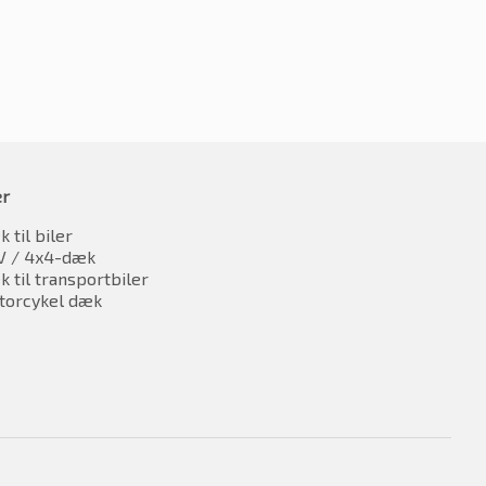
er
 til biler
V / 4x4-dæk
 til transportbiler
torcykel dæk