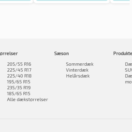
ørrelser
Sæson
Produkt
205/55 R16
Sommerdæk
Dæk
225/45 R17
Vinterdæk
SU
225/40 R18
Helårsdæk
Dæk
195/65 R15
mo
235/35 R19
185/65 R15
Alle dækstørrelser