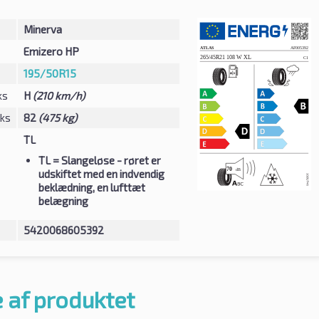
Minerva
Emizero HP
195/50R15
ks
H
(210 km/h)
eks
82
(475 kg)
TL
TL
= Slangeløse - røret er
udskiftet med en indvendig
beklædning, en lufttæt
belægning
5420068605392
 af produktet