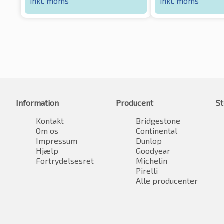
inkl. moms
inkl. moms
Information
Producent
St
Kontakt
Bridgestone
Om os
Continental
Impressum
Dunlop
Hjælp
Goodyear
Fortrydelsesret
Michelin
Pirelli
Alle producenter