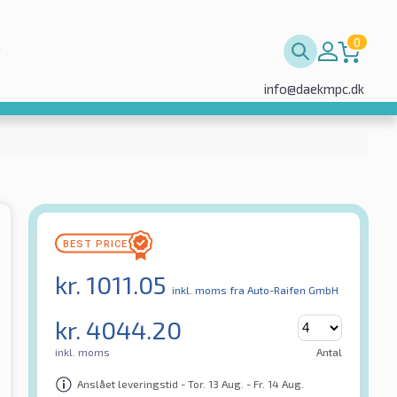
0
info@daekmpc.dk
kr.
1011.05
inkl. moms
fra Auto-Raifen GmbH
kr.
4044.20
inkl. moms
Antal
Anslået leveringstid - Tor. 13 Aug. - Fr. 14 Aug.