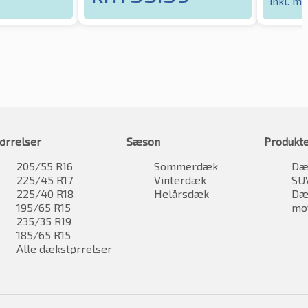
inkl. m
ørrelser
Sæson
Produkt
205/55 R16
Sommerdæk
Dæk
225/45 R17
Vinterdæk
SU
225/40 R18
Helårsdæk
Dæk
195/65 R15
mo
235/35 R19
185/65 R15
Alle dækstørrelser