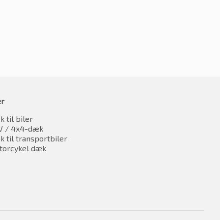
oms
er
 til biler
V / 4x4-dæk
 til transportbiler
torcykel dæk