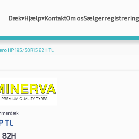
Dæk
▾
Hjælp
▾
Kontakt
Om os
Sælgerregistrering
zero HP 195/50R15 82H TL
mmerdæk
P TL
 82H