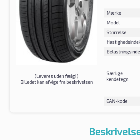
Mærke
Model
Størrelse
Hastighedsinde
Belastningsind
Særlige
(
Leveres uden fælg!
)
kendetegn
Billedet kan afvige fra beskrivelsen
EAN-kode
Beskrivelse