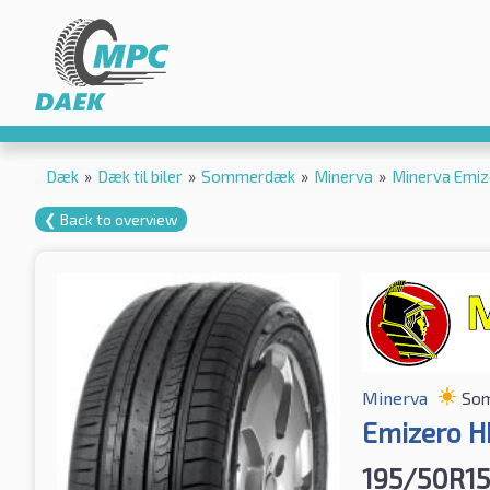
Dæk
»
Dæk til biler
»
Sommerdæk
»
Minerva
»
Minerva Emi
❮ Back to overview
Minerva
So
Emizero H
195/50R15