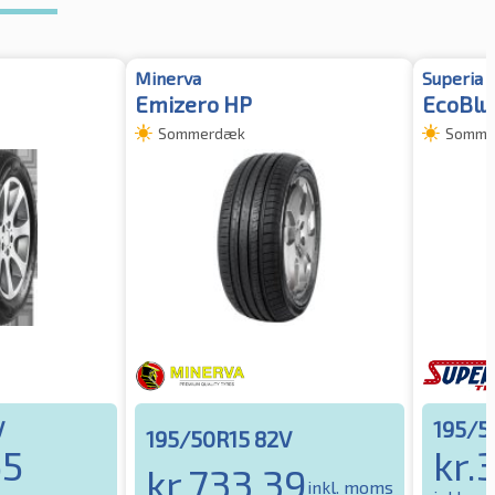
Minerva
Superia
Emizero HP
EcoBlu
Sommerdæk
Somme
V
195/5
195/50R15 82V
65
kr.
kr.
733.39
inkl. moms