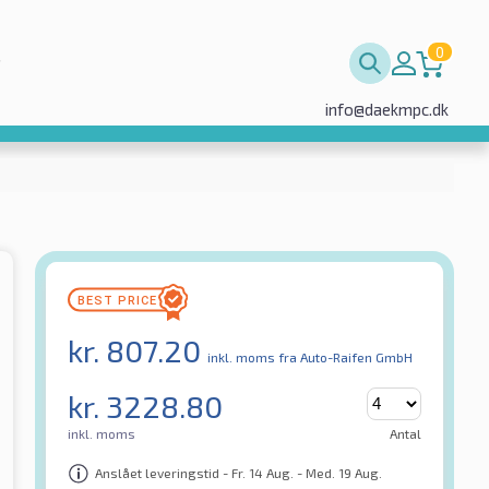
0
info@daekmpc.dk
kr.
807.20
inkl. moms
fra Auto-Raifen GmbH
kr.
3228.80
inkl. moms
Antal
Anslået leveringstid - Fr. 14 Aug. - Med. 19 Aug.