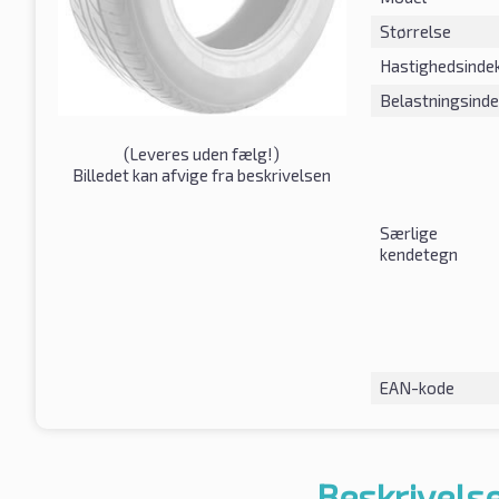
Størrelse
Hastighedsinde
Belastningsind
(
Leveres uden fælg!
)
Billedet kan afvige fra beskrivelsen
Særlige
kendetegn
EAN-kode
Beskrivelse