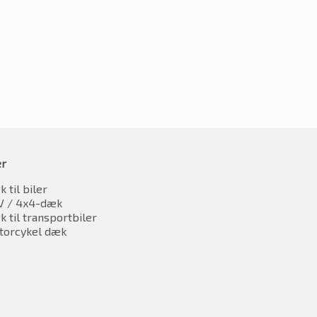
oms
inkl. moms
er
 til biler
V / 4x4-dæk
 til transportbiler
torcykel dæk