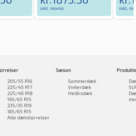
inkl. moms
inkl. m
ørrelser
Sæson
Produkt
205/55 R16
Sommerdæk
Dæk
225/45 R17
Vinterdæk
SU
225/40 R18
Helårsdæk
Dæk
195/65 R15
mo
235/35 R19
185/65 R15
Alle dækstørrelser