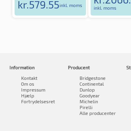
kr.
579.55
inkl. moms
inkl. moms
Information
Producent
St
Kontakt
Bridgestone
Om os
Continental
Impressum
Dunlop
Hjælp
Goodyear
Fortrydelsesret
Michelin
Pirelli
Alle producenter