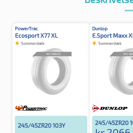
PowerTrac
Dunlop
Ecosport X77 XL
E.Sport Maxx X
Sommerdæk
Sommerdæk
245/45ZR20 1
245/45ZR20 103Y
kr.
2066