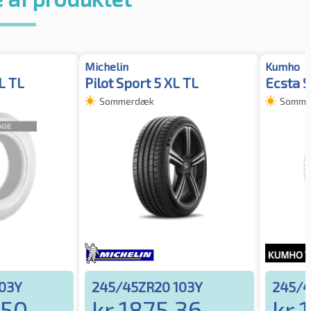
Michelin
Kumho
L TL
Pilot Sport 5 XL TL
Ecsta S
Sommerdæk
Somme
03Y
245/45ZR20 103Y
245/4
.50
kr.
1875.36
kr.
1