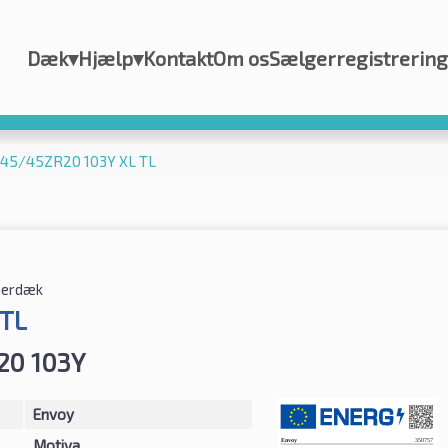
Dæk
▾
Hjælp
▾
Kontakt
Om os
Sælgerregistrering
245/45ZR20 103Y XL TL
erdæk
 TL
20 103Y
Envoy
Motiva