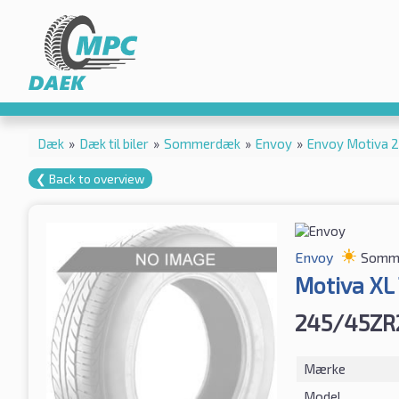
Dæk
»
Dæk til biler
»
Sommerdæk
»
Envoy
»
Envoy Motiva 
❮ Back to overview
Envoy
Somm
Motiva XL
245/45ZR
Mærke
Model