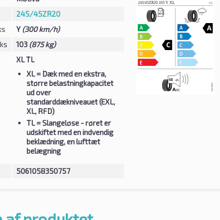
245/45ZR20
ks
Y
(300 km/h)
eks
103
(875 kg)
XL TL
XL
= Dæk med en ekstra,
større belastningkapacitet
ud over
standarddækniveauet (EXL,
XL, RFD)
TL
= Slangeløse - røret er
udskiftet med en indvendig
beklædning, en lufttæt
belægning
5061058350757
 af produktet