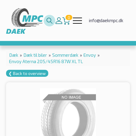
0
info@daekmpc.dk
Dæk
»
Dæk til biler
»
Sommerdæk
»
Envoy
»
Envoy Aterna 205/45R16 87W XL TL
❮ Back to overview