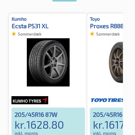
Kumho
Toyo
Ecsta PS31 XL
Proxes R888R X
Sommerdæk
Sommerdæk
205/45R16 87W
205/45R16 87
kr.
1628.80
kr.
1617.0
inkl. moms
inkl. moms