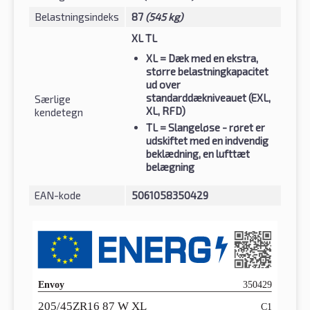
Belastningsindeks
87
(545 kg)
XL TL
XL
= Dæk med en ekstra,
større belastningkapacitet
ud over
standarddækniveauet (EXL,
Særlige
XL, RFD)
kendetegn
TL
= Slangeløse - røret er
udskiftet med en indvendig
beklædning, en lufttæt
belægning
EAN-kode
5061058350429