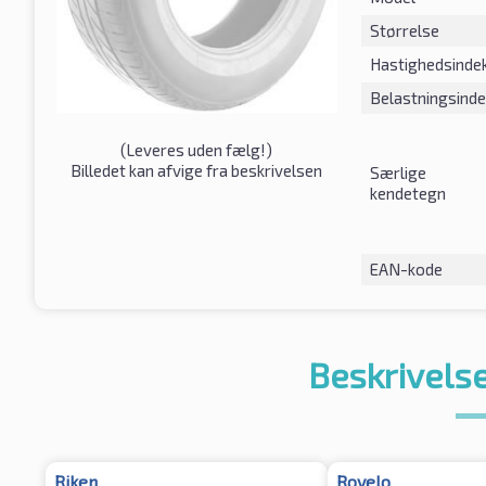
Størrelse
Hastighedsinde
Belastningsind
(
Leveres uden fælg!
)
Billedet kan afvige fra beskrivelsen
Særlige
kendetegn
EAN-kode
Beskrivelse
Riken
Rovelo