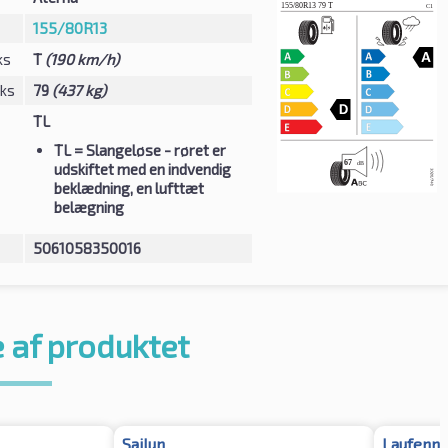
155/80R13
ks
T
(190 km/h)
eks
79
(437 kg)
TL
TL
= Slangeløse - røret er
udskiftet med en indvendig
beklædning, en lufttæt
belægning
5061058350016
 af produktet
Sailun
Laufenn