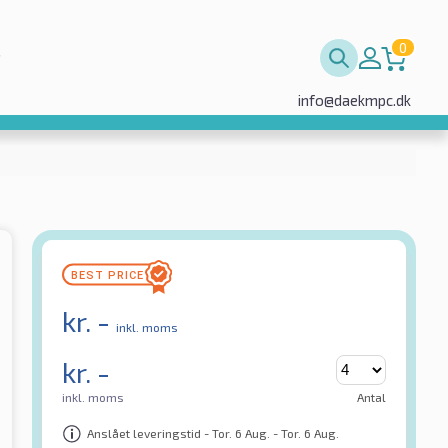
0
info@daekmpc.dk
kr.
-
inkl. moms
kr.
-
inkl. moms
Antal
Anslået leveringstid - Tor. 6 Aug. - Tor. 6 Aug.