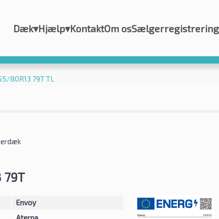
Dæk
▾
Hjælp
▾
Kontakt
Om os
Sælgerregistrering
155/80R13 79T TL
erdæk
 79T
Envoy
Aterna