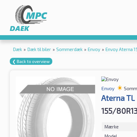
Dæk
»
Dæk til biler
»
Sommerdæk
»
Envoy
»
Envoy Aterna 
❮ Back to overview
Envoy
Somm
Aterna TL
155/80R13
Mærke
Model