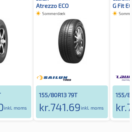
Atrezzo ECO
G Fit E
Sommerdæk
Somme
T
155/80R13 79T
155/8
0
kr.
741.69
kr.
inkl. moms
inkl. moms