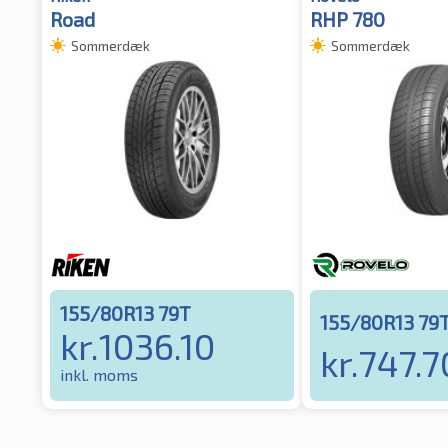
Road
RHP 780
Sommerdæk
Sommerdæk
155/80R13 79T
155/80R13 79
kr.
1036.10
kr.
747.7
inkl. moms