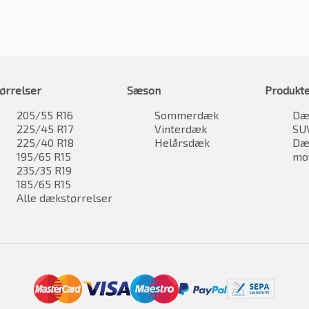
ørrelser
Sæson
Produkt
205/55 R16
Sommerdæk
Dæk
225/45 R17
Vinterdæk
SU
225/40 R18
Helårsdæk
Dæk
195/65 R15
mo
235/35 R19
185/65 R15
Alle dækstørrelser