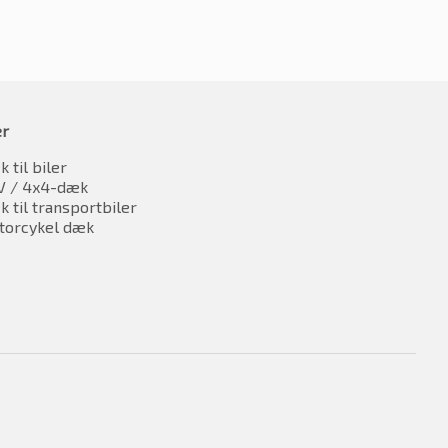
er
 til biler
V / 4x4-dæk
 til transportbiler
torcykel dæk