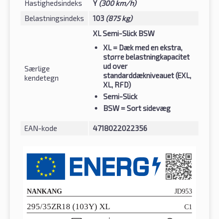
Hastighedsindeks
Y
(300 km/h)
Belastningsindeks
103
(875 kg)
XL Semi-Slick BSW
XL
= Dæk med en ekstra,
større belastningkapacitet
ud over
Særlige
standarddækniveauet (EXL,
kendetegn
XL, RFD)
Semi-Slick
BSW
= Sort sidevæg
EAN-kode
4718022022356