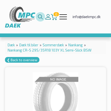
0
info@daekmpc.dk
Dæk
»
Dæk til biler
»
Sommerdæk
»
Nankang
»
Nankang CR-S 295/35R18 103Y XL Semi-Slick BSW
❮ Back to overview