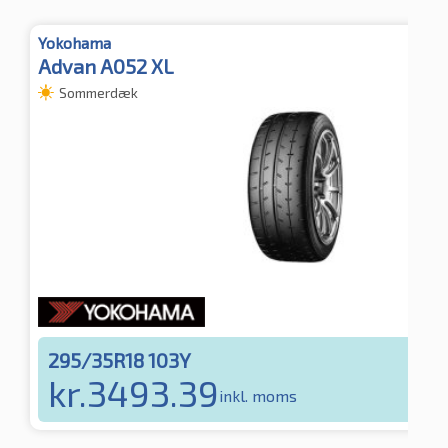
Yokohama
Advan A052 XL
Sommerdæk
295/35R18 103Y
kr.
3493.39
inkl. moms