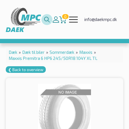
0
info@daekmpc.dk
Dæk
»
Dæk til biler
»
Sommerdæk
»
Maxxis
»
Maxxis Premitra 6 HP6 245/50R18 104Y XL TL
❮ Back to overview