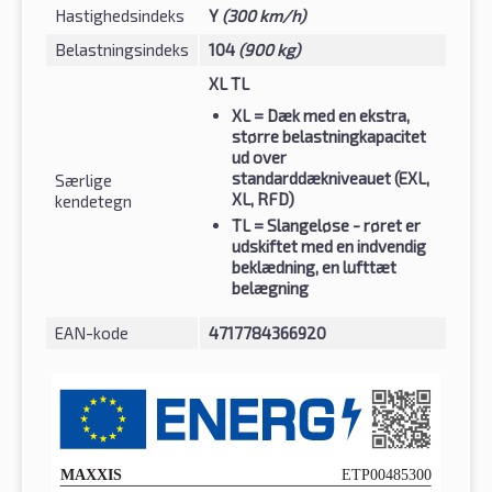
Hastighedsindeks
Y
(300 km/h)
Belastningsindeks
104
(900 kg)
XL TL
XL
= Dæk med en ekstra,
større belastningkapacitet
ud over
standarddækniveauet (EXL,
Særlige
XL, RFD)
kendetegn
TL
= Slangeløse - røret er
udskiftet med en indvendig
beklædning, en lufttæt
belægning
EAN-kode
4717784366920