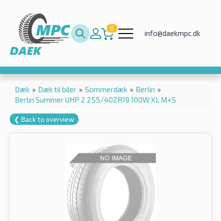
0
info@daekmpc.dk
Dæk
»
Dæk til biler
»
Sommerdæk
»
Berlin
»
Berlin Summer UHP 2 255/40ZR19 100W XL M+S
❮ Back to overview