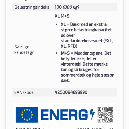
Belastningsindeks
100
(800 kg)
XL M+S
XL
= Dæk med en ekstra,
større belastningkapacitet
ud over
standarddækniveauet (EXL,
XL, RFD)
Særlige
kendetegn
M+S
= Mudder og sne. Det
betyder ikke, det er
vinterdæk! Dette mærke
kan også bruges for
sommerdæk og hele sæson
dæk.
EAN-kode
4250084698990