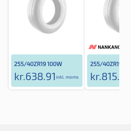
255/40ZR19 100W
255/40ZR19 10
kr.
638.91
kr.
815.65
inkl. moms