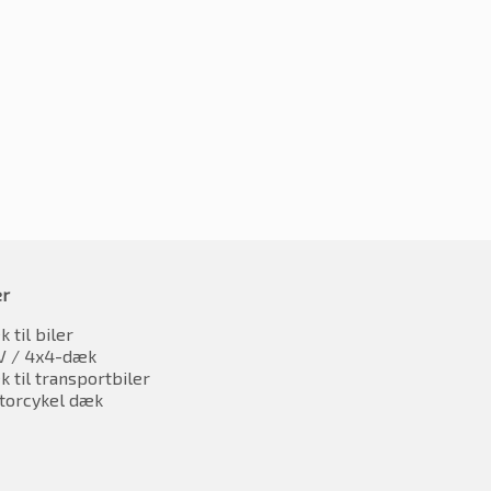
55ZR19 103Y
1142.46
 moms
er
 til biler
V / 4x4-dæk
 til transportbiler
torcykel dæk