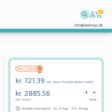
0
info@daekmpc.dk
kr.
721.39
inkl. moms
fra Auto-Raifen GmbH
kr.
2885.56
inkl. moms
Antal
Anslået leveringstid - Tor. 13 Aug. - Tirs. 18 Aug.