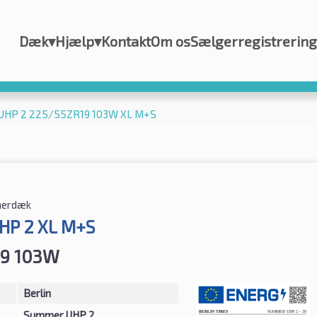
Dæk
▾
Hjælp
▾
Kontakt
Om os
Sælgerregistrering
 UHP 2 225/55ZR19 103W XL M+S
erdæk
HP 2 XL M+S
19 103W
Berlin
Summer UHP 2