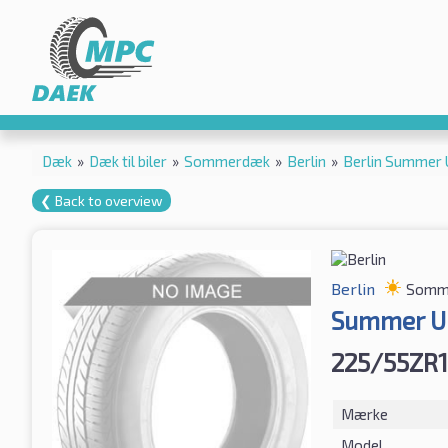
Dæk
»
Dæk til biler
»
Sommerdæk
»
Berlin
»
Berlin Summer
❮ Back to overview
Berlin
Somm
Summer U
225/55ZR
Mærke
Model