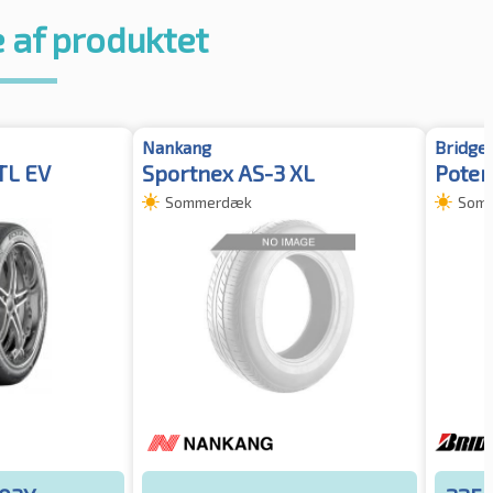
 af produktet
Nankang
Bridge
TL EV
Sportnex AS-3 XL
Poten
Sommerdæk
Som