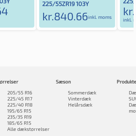
103Y
225/
225/55ZR19 103Y
64
kr.
kr.
840.66
inkl. moms
inkl.
ørrelser
Sæson
Produkt
205/55 R16
Sommerdæk
Dæk
225/45 R17
Vinterdæk
SU
225/40 R18
Helårsdæk
Dæk
195/65 R15
mo
235/35 R19
185/65 R15
Alle dækstørrelser