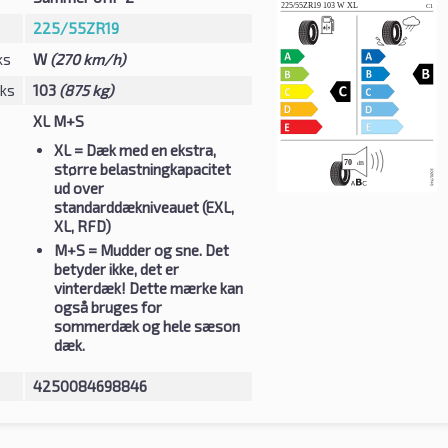
225/55ZR19
ks
W
(270 km/h)
eks
103
(875 kg)
XL M+S
XL
= Dæk med en ekstra,
større belastningkapacitet
ud over
standarddækniveauet (EXL,
XL, RFD)
M+S
= Mudder og sne. Det
betyder ikke, det er
vinterdæk! Dette mærke kan
også bruges for
sommerdæk og hele sæson
dæk.
4250084698846