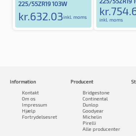
225/55ZR19 
225/55ZR19 103W
kr.
754.
kr.
632.03
inkl. moms
inkl. moms
Information
Producent
St
Kontakt
Bridgestone
Om os
Continental
Impressum
Dunlop
Hjælp
Goodyear
Fortrydelsesret
Michelin
Pirelli
Alle producenter