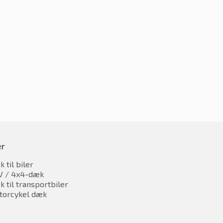
5R19 100Y
275/35R19 100Y
676.95
kr.
695.91
inkl. moms
inkl. moms
er
 til biler
V / 4x4-dæk
 til transportbiler
torcykel dæk