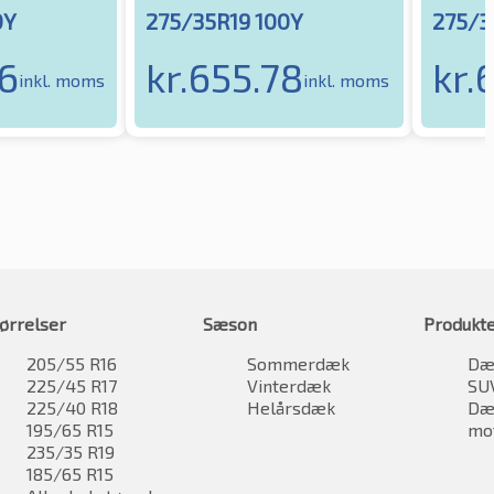
0Y
275/35R19 100Y
275/3
6
kr.
655.78
kr.
inkl. moms
inkl. moms
ørrelser
Sæson
Produkt
205/55 R16
Sommerdæk
Dæk
225/45 R17
Vinterdæk
SU
225/40 R18
Helårsdæk
Dæk
195/65 R15
mo
235/35 R19
185/65 R15