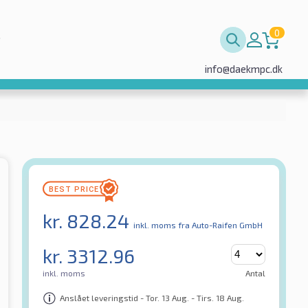
0
info@daekmpc.dk
kr.
828.24
inkl. moms
fra Auto-Raifen GmbH
kr.
3312.96
inkl. moms
Antal
Anslået leveringstid - Tor. 13 Aug. - Tirs. 18 Aug.