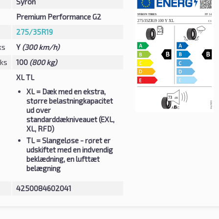
Syron
Premium Performance G2
275/35R19
ks
Y
(300 km/h)
eks
100
(800 kg)
XL TL
XL
= Dæk med en ekstra,
større belastningkapacitet
ud over
standarddækniveauet (EXL,
XL, RFD)
TL
= Slangeløse - røret er
udskiftet med en indvendig
beklædning, en lufttæt
belægning
4250084602041