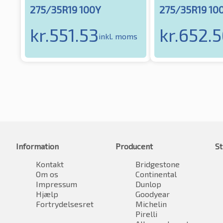
275/35R19 100Y
275/35R19 10
kr.
551.53
kr.
652.5
inkl. moms
Information
Producent
St
Kontakt
Bridgestone
Om os
Continental
Impressum
Dunlop
Hjælp
Goodyear
Fortrydelsesret
Michelin
Pirelli