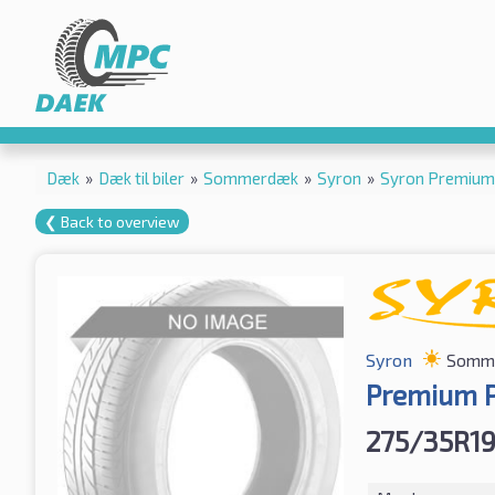
Dæk
»
Dæk til biler
»
Sommerdæk
»
Syron
»
Syron Premium
❮ Back to overview
Syron
Somm
Premium P
275/35R19