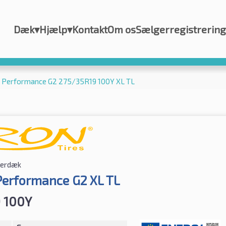
Dæk
▾
Hjælp
▾
Kontakt
Om os
Sælgerregistrering
 Performance G2 275/35R19 100Y XL TL
erdæk
erformance G2 XL TL
 100Y