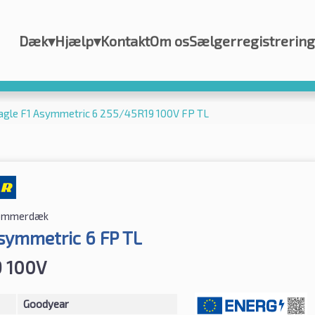
Dæk
▾
Hjælp
▾
Kontakt
Om os
Sælgerregistrering
agle F1 Asymmetric 6 255/45R19 100V FP TL
ommerdæk
Asymmetric 6 FP TL
9 100V
Goodyear