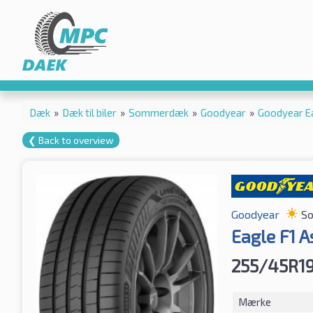
Dæk
»
Dæk til biler
»
Sommerdæk
»
Goodyear
»
Goodyear E
❮ Back to overview
Goodyear
S
Eagle F1 
255/45R1
Mærke