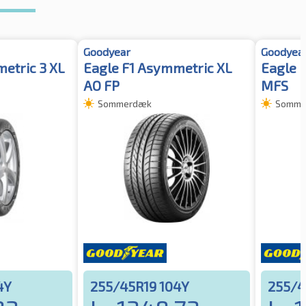
Goodyear
Goodyea
etric 3 XL
Eagle F1 Asymmetric XL
Eagle 
AO FP
MFS
Sommerdæk
Somme
4Y
255/45R19 104Y
255/4