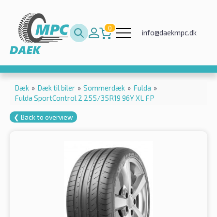
0
info@daekmpc.dk
Dæk
»
Dæk til biler
»
Sommerdæk
»
Fulda
»
Fulda SportControl 2 255/35R19 96Y XL FP
❮ Back to overview