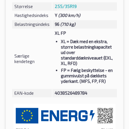
Størrelse
255/35R19
Hastighedsindeks
Y
(300 km/h)
Belastningsindeks
96
(710 kg)
XL FP
XL
= Dæk med en ekstra,
større belastningkapacitet
ud over
Særlige
standarddækniveauet (EXL,
kendetegn
XL, RFD)
FP
= Fælg beskyttelse - en
gummivulst på dækkets
yderkant. (MFS, FP, FR)
EAN-kode
4038526489784