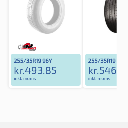
255/35R19 96Y
255/35R19 96Y
kr.
493.85
kr.
546.6
inkl. moms
inkl. moms