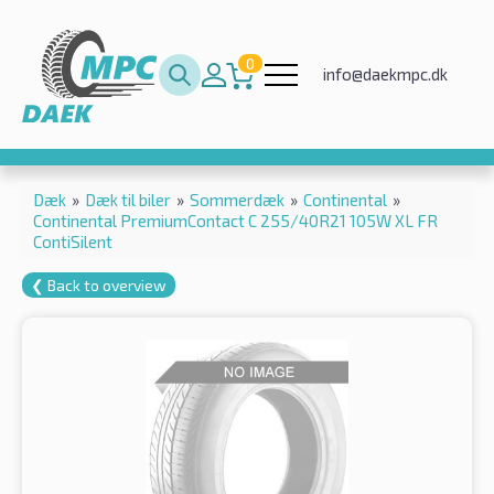
0
info@daekmpc.dk
Dæk
»
Dæk til biler
»
Sommerdæk
»
Continental
»
Continental PremiumContact C 255/40R21 105W XL FR
ContiSilent
❮ Back to overview