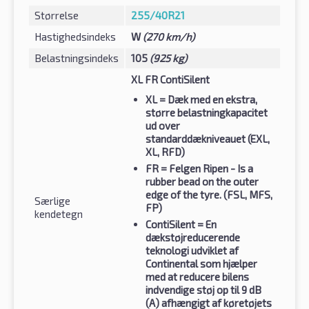
Størrelse
255/40R21
Hastighedsindeks
W
(270 km/h)
Belastningsindeks
105
(925 kg)
XL FR ContiSilent
XL
= Dæk med en ekstra,
større belastningkapacitet
ud over
standarddækniveauet (EXL,
XL, RFD)
FR
= Felgen Ripen - Is a
rubber bead on the outer
edge of the tyre. (FSL, MFS,
Særlige
FP)
kendetegn
ContiSilent
= En
dækstøjreducerende
teknologi udviklet af
Continental som hjælper
med at reducere bilens
indvendige støj op til 9 dB
(A) afhængigt af køretøjets