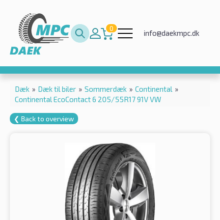
0
info@daekmpc.dk
Dæk
»
Dæk til biler
»
Sommerdæk
»
Continental
»
Continental EcoContact 6 205/55R17 91V VW
❮ Back to overview