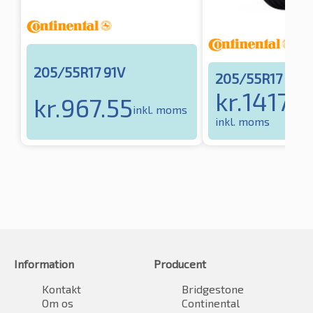
205/55R17 91V
205/55R17 91V
kr.
1417.8
kr.
967.55
inkl. moms
inkl. moms
Information
Producent
Kontakt
Bridgestone
Om os
Continental