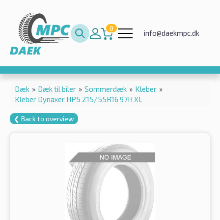
0
info@daekmpc.dk
Dæk
»
Dæk til biler
»
Sommerdæk
»
Kleber
»
Kleber Dynaxer HP5 215/55R16 97H XL
❮ Back to overview