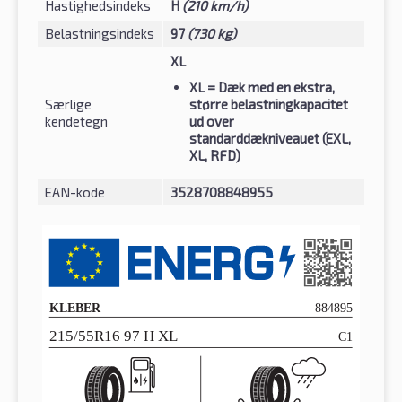
Hastighedsindeks
H
(210 km/h)
Belastningsindeks
97
(730 kg)
XL
XL
= Dæk med en ekstra,
Særlige
større belastningkapacitet
kendetegn
ud over
standarddækniveauet (EXL,
XL, RFD)
EAN-kode
3528708848955