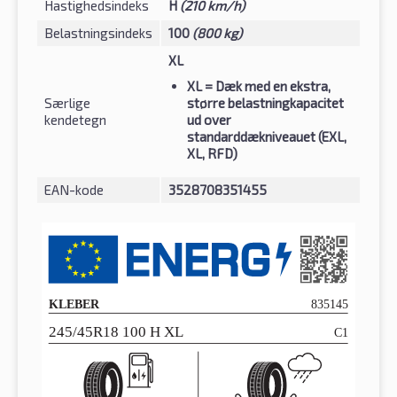
Hastighedsindeks
H
(210 km/h)
Belastningsindeks
100
(800 kg)
XL
XL
= Dæk med en ekstra,
Særlige
større belastningkapacitet
kendetegn
ud over
standarddækniveauet (EXL,
XL, RFD)
EAN-kode
3528708351455