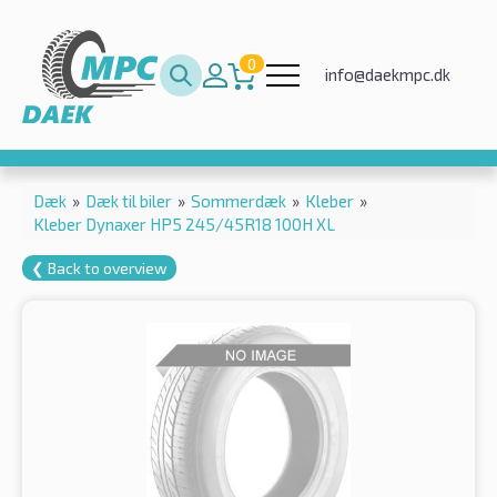
0
info@daekmpc.dk
Dæk
»
Dæk til biler
»
Sommerdæk
»
Kleber
»
Kleber Dynaxer HP5 245/45R18 100H XL
❮ Back to overview