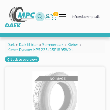
0
info@daekmpc.dk
Dæk
»
Dæk til biler
»
Sommerdæk
»
Kleber
»
Kleber Dynaxer HP5 225/45R18 95W XL
❮ Back to overview