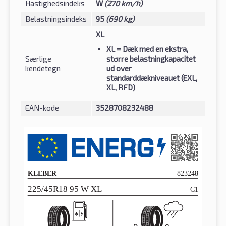
Hastighedsindeks
W
(270 km/h)
Belastningsindeks
95
(690 kg)
XL
XL
= Dæk med en ekstra,
Særlige
større belastningkapacitet
kendetegn
ud over
standarddækniveauet (EXL,
XL, RFD)
EAN-kode
3528708232488