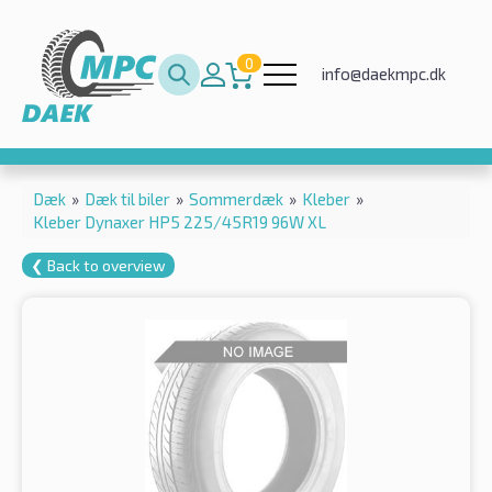
0
info@daekmpc.dk
Dæk
»
Dæk til biler
»
Sommerdæk
»
Kleber
»
Kleber Dynaxer HP5 225/45R19 96W XL
❮ Back to overview