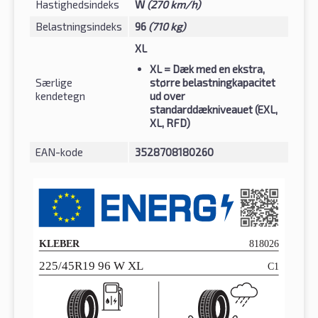
Hastighedsindeks
W
(270 km/h)
Belastningsindeks
96
(710 kg)
XL
XL
= Dæk med en ekstra,
Særlige
større belastningkapacitet
kendetegn
ud over
standarddækniveauet (EXL,
XL, RFD)
EAN-kode
3528708180260