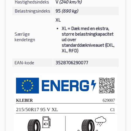
Hastighedsindeks
V
(240 km/h)
Belastningsindeks
95
(690 kg)
XL
XL
= Dæk med en ekstra,
Særlige
større belastningkapacitet
kendetegn
ud over
standarddækniveauet (EXL,
XL, RFD)
EAN-kode
3528706290077