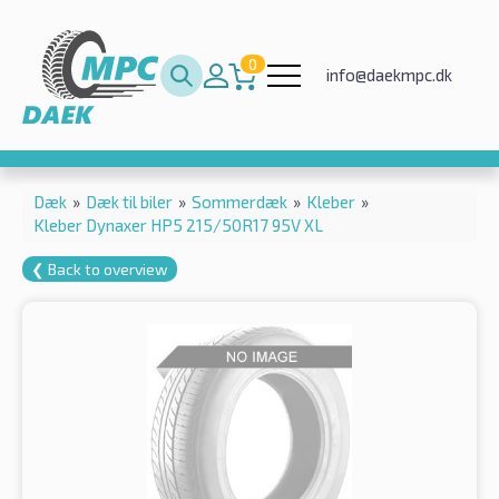
0
info@daekmpc.dk
Dæk
»
Dæk til biler
»
Sommerdæk
»
Kleber
»
Kleber Dynaxer HP5 215/50R17 95V XL
❮ Back to overview