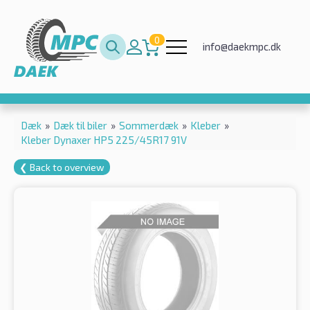
0
info@daekmpc.dk
Dæk
»
Dæk til biler
»
Sommerdæk
»
Kleber
»
Kleber Dynaxer HP5 225/45R17 91V
❮ Back to overview