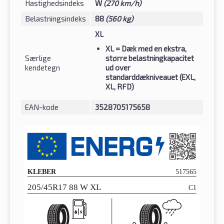
Hastighedsindeks
W
(270 km/h)
Belastningsindeks
88
(560 kg)
XL
XL
= Dæk med en ekstra,
Særlige
større belastningkapacitet
kendetegn
ud over
standarddækniveauet (EXL,
XL, RFD)
EAN-kode
3528705175658