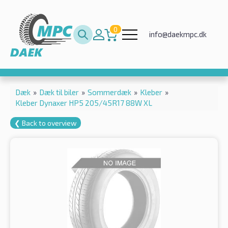
0
info@daekmpc.dk
Dæk
»
Dæk til biler
»
Sommerdæk
»
Kleber
»
Kleber Dynaxer HP5 205/45R17 88W XL
❮ Back to overview