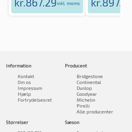
kr.
867.29
kr.
897.5
inkl. moms
Information
Producent
Kontakt
Bridgestone
Om os
Continental
Impressum
Dunlop
Hjælp
Goodyear
Fortrydelsesret
Michelin
Pirelli
Alle producenter
Størrelser
Sæson