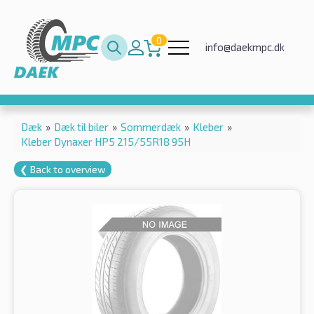
0
info@daekmpc.dk
Dæk
»
Dæk til biler
»
Sommerdæk
»
Kleber
»
Kleber Dynaxer HP5 215/55R18 95H
❮ Back to overview