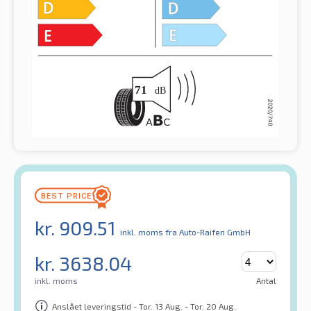
kr.
909.51
inkl. moms
fra Auto-Raifen GmbH
kr.
3638.04
inkl. moms
Antal
Anslået leveringstid - Tor. 13 Aug. - Tor. 20 Aug.