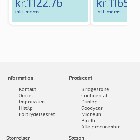
kr.
1122.76
kr.
1165.
inkl. moms
inkl. moms
Information
Producent
Kontakt
Bridgestone
Om os
Continental
Impressum
Dunlop
Hjælp
Goodyear
Fortrydelsesret
Michelin
Pirelli
Alle producenter
Størrelser
Sæson