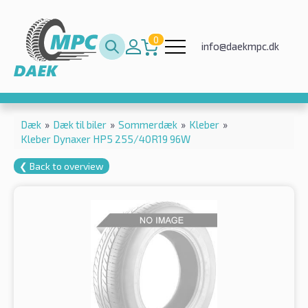
0
info@daekmpc.dk
Dæk
»
Dæk til biler
»
Sommerdæk
»
Kleber
»
Kleber Dynaxer HP5 255/40R19 96W
❮ Back to overview